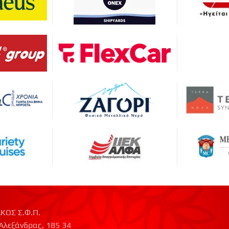
ΚΟΣ Σ.Φ.Π.
Αλεξάνδρας, 185 34