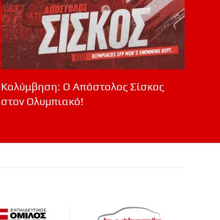
Κολύμβηση: Ο Απόστολος Σίσκος
στον Ολυμπιακό!