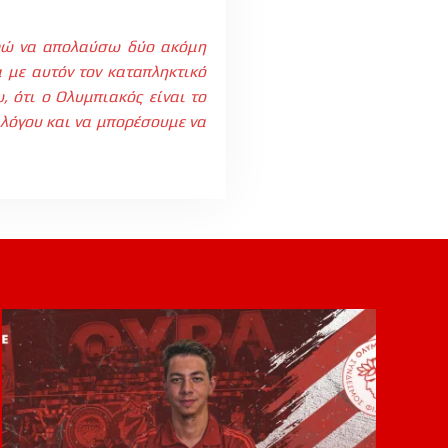
ρώ να απολαύσω δύο ακόμη
 με αυτόν τον καταπληκτικό
, ότι
o
Ολυμπιακός είναι το
λλόγου και να μπορέσουμε να