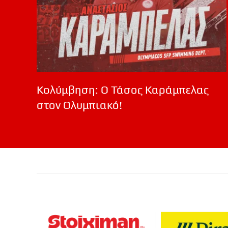
Κολύμβηση: Ο Τάσος Καράμπελας
στον Ολυμπιακό!