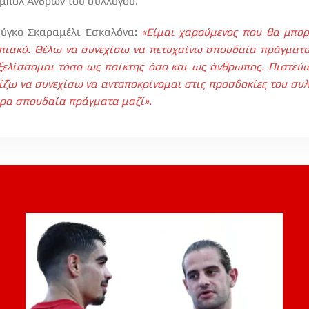
τμπολ Ανδρών του συλλόγου.
ύγκο Σκαραμέλι Εσκαλόνα:
«Είμαι χαρούμενος που θα μπο
πιακό. Θέλω να συνεχίσω να πετυχαίνω σπουδαία πράγματα
ξελίσσομαι τόσο ως παίκτης όσο και ως άνθρωπος. Πιστεύω
πίζω να συνεχίσω να ανταποκρίνομαι στις προσδοκίες του συ
ρα σπουδαία πράγματα μαζί».