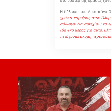
στο ρόστερ της ομάδας χάν
Η δήλωση του Λουτσιάνο Ο
χρόνια καριέρας στον Ολυμ
σύλλογο!
N
α συνεχίσω να ε
ιδανικό μέρος για αυτό. Ελ
πετύχουμε ακόμη περισσότε