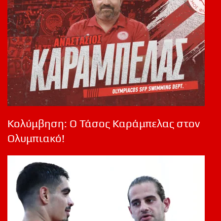
Κολύμβηση: Ο Τάσος Καράμπελας στον
Ολυμπιακό!