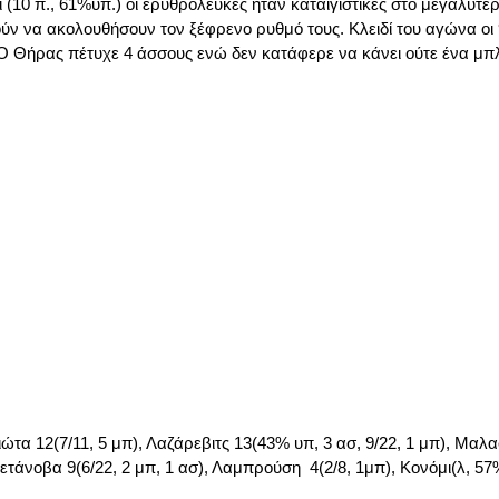
(10 π., 61%υπ.) οι ερυθρόλευκες ήταν καταιγιστικές στο μεγαλύτερ
ύν να ακολουθήσουν τον ξέφρενο ρυθμό τους. Κλειδί του αγώνα οι 
 Θήρας πέτυχε 4 άσσους ενώ δεν κατάφερε να κάνει ούτε ένα μπλο
ώτα 12(7/11, 5 μπ), Λαζάρεβιτς 13(43% υπ, 3 ασ, 9/22, 1 μπ), Μαλα
βετάνοβα 9(6/22, 2 μπ, 1 ασ), Λαμπρούση 4(2/8, 1μπ), Κονόμι(λ, 5