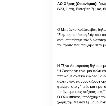
ΑΟ Θήρας (Οικονόμου):
Γεωργ
8/23, 1 ασ), Βίντοβιτς 7(1 ασ,
Ο Μπράνκο Κοβάτσεβιτς δήλωσ
“Στην περισσότερη διάρκεια τ
αντιμετωπίσαμε τον δυνατότερ
τον τρόπο που παίξαμε στην με
Η Τζίνα Λαμπρούση δήλωσε με
“H Σαντορίνη είναι μια πολύ κ
πετύχαμε σχετικά εύκολα θα έλ
αθλητριών, παρουσιάζουμε ομοι
φαίνεται στο γήπεδο και είμαι
πετύχουμε τους στόχους μας.”
Ο Ολυμπιακός υποδέχθηκε τον
χωρίς την Μελίνα Εμμανουηλίδ