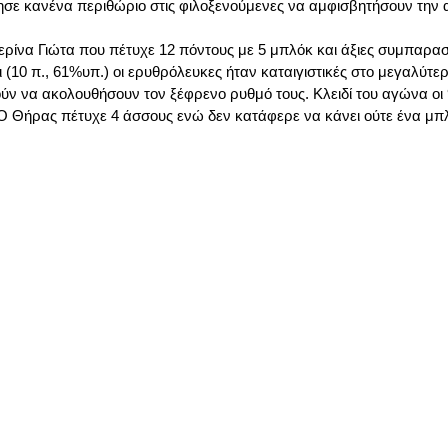
σε κανένα περιθώριο στις φιλοξενούμενες να αμφισβητήσουν την 
ρίνα Γιώτα που πέτυχε 12 πόντους με 5 μπλόκ και άξιες συμπαραστ
(10 π., 61%υπ.) οι ερυθρόλευκες ήταν καταιγιστικές στο μεγαλύτερ
ύν να ακολουθήσουν τον ξέφρενο ρυθμό τους. Κλειδί του αγώνα οι 
 Θήρας πέτυχε 4 άσσους ενώ δεν κατάφερε να κάνει ούτε ένα μπλο