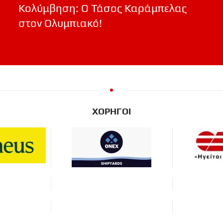
Κολύμβηση: Ο Τάσος Καράμπελας
στον Ολυμπιακό!
ΧΟΡΗΓΟΙ