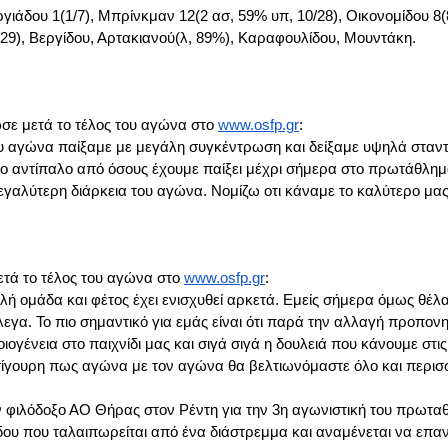
ιάδου 1(1/7), Μπρίνκμαν 12(2 ασ, 59% υπ, 10/28), Οικονομίδου 8(
 6/29), Βεργίδου, Αρτακιανού(λ, 89%), Καραφουλίδου, Μουντάκη.
ε μετά το τέλος του αγώνα στο
www.osfp.gr
:
ου αγώνα παίξαμε με μεγάλη συγκέντρωση και δείξαμε υψηλά σταν
ο αντίπαλο από όσους έχουμε παίξει μέχρι σήμερα στο πρωτάθλημα
γαλύτερη διάρκεια του αγώνα. Νομίζω οτι κάναμε το καλύτερο μας 
τά το τέλος του αγώνα στο
www.osfp.gr
:
αλή ομάδα και φέτος έχει ενισχυθεί αρκετά. Εμείς σήμερα όμως θέλα
εγα. Το πιο σημαντικό για εμάς είναι ότι παρά την αλλαγή προπον
ογένεια στο παιχνίδι μας και σιγά σιγά η δουλειά που κάνουμε στις
 σίγουρη πως αγώνα με τον αγώνα θα βελτιωνόμαστε όλο και περισσ
 φιλόδοξο ΑΟ Θήρας στον Ρέντη για την 3η αγωνιστική του πρωτα
ου που ταλαιπωρείται από ένα διάστρεμμα και αναμένεται να επαν