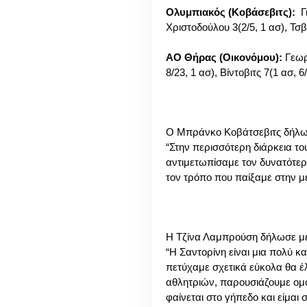
Ολυμπιακός (Κοβάσεβιτς):
Γι
Χριστοδούλου 3(2/5, 1 ασ), Τσ
ΑΟ Θήρας (Οικονόμου):
Γεωργ
8/23, 1 ασ), Βίντοβιτς 7(1 ασ,
Ο Μπράνκο Κοβάτσεβιτς δήλωσ
“Στην περισσότερη διάρκεια τ
αντιμετωπίσαμε τον δυνατότερ
τον τρόπο που παίξαμε στην με
Η Τζίνα Λαμπρούση δήλωσε με
“H Σαντορίνη είναι μια πολύ κ
πετύχαμε σχετικά εύκολα θα έλ
αθλητριών, παρουσιάζουμε ομοι
φαίνεται στο γήπεδο και είμαι