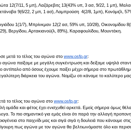
ώτα 12(7/11, 5 μπ), Λαζάρεβιτς 13(43% υπ, 3 ασ, 9/22, 1 μπ), Μαλα
βετάνοβα 9(6/22, 2 μπ, 1 ασ), Λαμπρούση 4(2/8, 1μπ), Κονόμι(λ, 5
ιάδου 1(1/7), Μπρίνκμαν 12(2 ασ, 59% υπ, 10/28), Οικονομίδου 8(
 6/29), Βεργίδου, Αρτακιανού(λ, 89%), Καραφουλίδου, Μουντάκη.
ε μετά το τέλος του αγώνα στο
www.osfp.gr
:
ου αγώνα παίξαμε με μεγάλη συγκέντρωση και δείξαμε υψηλά σταν
ο αντίπαλο από όσους έχουμε παίξει μέχρι σήμερα στο πρωτάθλημα
γαλύτερη διάρκεια του αγώνα. Νομίζω οτι κάναμε το καλύτερο μας 
τά το τέλος του αγώνα στο
www.osfp.gr
:
αλή ομάδα και φέτος έχει ενισχυθεί αρκετά. Εμείς σήμερα όμως θέλα
εγα. Το πιο σημαντικό για εμάς είναι ότι παρά την αλλαγή προπον
ογένεια στο παιχνίδι μας και σιγά σιγά η δουλειά που κάνουμε στις
 σίγουρη πως αγώνα με τον αγώνα θα βελτιωνόμαστε όλο και περισσ