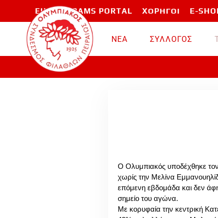
EU PROGRAMS PORTAL
ΧΟΡΗΓΟΙ
E-SHO
Skip to main content
ΝΕΑ
ΣΥΛΛΟΓΟΣ
Ο Ολυμπιακός υποδέχθηκε τον
χωρίς την Μελίνα Εμμανουηλίδ
επόμενη εβδομάδα και δεν άφη
σημείο του αγώνα.
Με κορυφαία την κεντρική Κατε