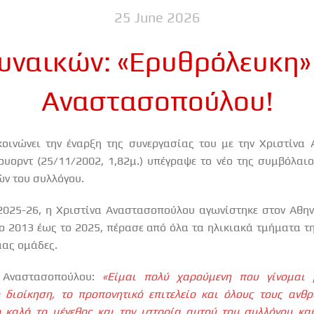
25 June 2026
υναικών: «Ερυθρόλευκη» 
Αναστασοπούλου!
οινώνει την έναρξη της συνεργασίας του με την Χριστίνα 
ουορντ (25/11/2002, 1,82μ.) υπέγραψε το νέο της συμβόλαιο
ών του συλλόγου.
2025-26, η Χριστίνα Αναστασοπούλου αγωνίστηκε στον Αθην
ο 2013 έως το 2025, πέρασε από όλα τα ηλικιακά τμήματα τη
 μας ομάδες.
 Αναστασοπούλου:
«Είμαι πολύ χαρούμενη που γίνομαι μ
 διοίκηση, το προπονητικό επιτελείο και όλους τους ανθ
ω καλά το μέγεθος και την ιστορία αυτού του συλλόγου κ