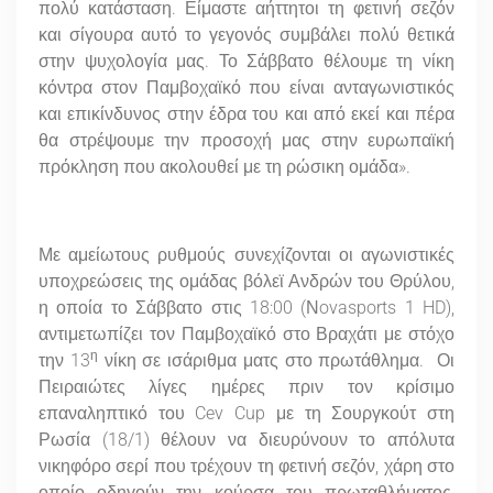
πολύ κατάσταση. Είμαστε αήττητοι τη φετινή σεζόν
και σίγουρα αυτό το γεγονός συμβάλει πολύ θετικά
στην ψυχολογία μας. Το Σάββατο θέλουμε τη νίκη
κόντρα στον Παμβοχαϊκό που είναι ανταγωνιστικός
και επικίνδυνος στην έδρα του και από εκεί και πέρα
θα στρέψουμε την προσοχή μας στην ευρωπαϊκή
πρόκληση που ακολουθεί με τη ρώσικη ομάδα».
Με αμείωτους ρυθμούς συνεχίζονται οι αγωνιστικές
υποχρεώσεις της ομάδας βόλεϊ Ανδρών του Θρύλου,
η οποία το Σάββατο στις 18:00 (Νovasports 1 HD),
αντιμετωπίζει τον Παμβοχαϊκό στο Βραχάτι με στόχο
η
την 13
νίκη σε ισάριθμα ματς στο πρωτάθλημα. Οι
Πειραιώτες λίγες ημέρες πριν τον κρίσιμο
επαναληπτικό του Cev Cup με τη Σουργκούτ στη
Ρωσία (18/1) θέλουν να διευρύνουν το απόλυτα
νικηφόρο σερί που τρέχουν τη φετινή σεζόν, χάρη στο
οποίο οδηγούν την κούρσα του πρωταθλήματος,