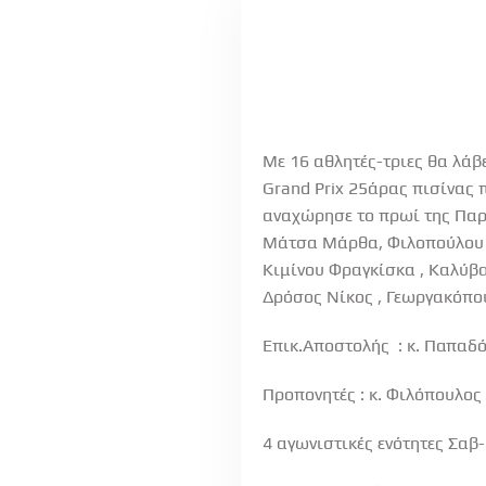
Με 16 αθλητές-τριες θα λάβ
Grand Prix 25άρας πισίνας 
αναχώρησε το πρωί της Παρα
Μάτσα Μάρθα, Φιλοπούλου Μ
Κιμίνου Φραγκίσκα , Καλύβα
Δρόσος Νίκος , Γεωργακόπου
Επικ.Αποστολής : κ. Παπαδό
Προπονητές : κ. Φιλόπουλος 
4 αγωνιστικές ενότητες Σαβ