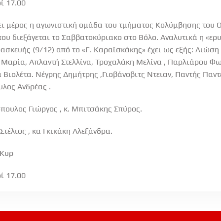
ί 17.00
ει μέρος η αγωνιστική ομάδα του τμήματος Κολύμβησης του Ο
που διεξάγεται το Σαββατοκύριακο στο Βόλο. Αναλυτικά η «ε
σκευής (9/12) από το «Γ. Καραϊσκάκης» έχει ως εξής: Λιώση
αρία, Απλαντή Στελλίνα, Τροχαλάκη Μελίνα , Παρλιάρου Φωτ
 Βιολέτα. Νέγρης Δημήτρης ,Γιοβάνοβιτς Ντειαν, Παντής Παντ
λος Ανδρέας .
πουλος Γιώργος , κ. Μπιτσάκης Σπύρος.
Στέλιος , κα Γκικάκη Αλεξάνδρα.
-Κυρ
ί 17.00