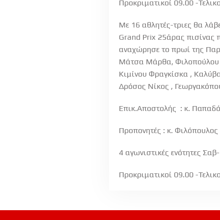
Προκριματικοί 09.00 -Τελικο
Με 16 αθλητές-τριες θα λάβ
Grand Prix 25άρας πισίνας 
αναχώρησε το πρωί της Παρα
Μάτσα Μάρθα, Φιλοπούλου Μ
Κιμίνου Φραγκίσκα , Καλύβα
Δρόσος Νίκος , Γεωργακόπου
Επικ.Αποστολής : κ. Παπαδό
Προπονητές : κ. Φιλόπουλος 
4 αγωνιστικές ενότητες Σαβ
Προκριματικοί 09.00 -Τελικο