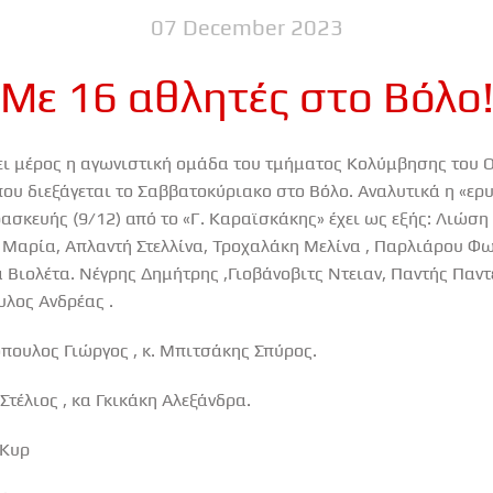
07 December 2023
Με 16 αθλητές στο Bόλο
ει μέρος η αγωνιστική ομάδα του τμήματος Κολύμβησης του Ο
που διεξάγεται το Σαββατοκύριακο στο Βόλο. Αναλυτικά η «ε
σκευής (9/12) από το «Γ. Καραϊσκάκης» έχει ως εξής: Λιώση
αρία, Απλαντή Στελλίνα, Τροχαλάκη Μελίνα , Παρλιάρου Φωτ
 Βιολέτα. Νέγρης Δημήτρης ,Γιοβάνοβιτς Ντειαν, Παντής Παντ
λος Ανδρέας .
πουλος Γιώργος , κ. Μπιτσάκης Σπύρος.
Στέλιος , κα Γκικάκη Αλεξάνδρα.
-Κυρ