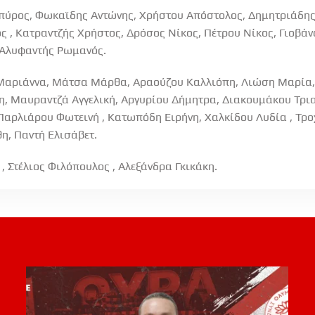
πύρος, Φωκαϊδης Αντώνης, Χρήστου Απόστολος, Δημητριάδης
ς , Κατραντζής Χρήστος, Δρόσος Νίκος, Πέτρου Νίκος, Γιοβάν
, Αλυφαντής Ρωμανός.
αριάννα, Μάτσα Μάρθα, Αραούζου Καλλιόπη, Λιώση Μαρία, 
η, Μαυραντζά Αγγελική, Αργυρίου Δήμητρα, Διακουμάκου Τρι
Παρλιάρου Φωτεινή , Κατωπόδη Ειρήνη, Χαλκίδου Λυδία , Τρο
η, Παντή Ελισάβετ.
, Στέλιος Φιλόπουλος , Αλεξάνδρα Γκικάκη.