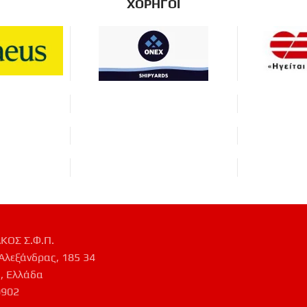
ΧΟΡΗΓΟΙ
ΚΟΣ Σ.Φ.Π.
Αλεξάνδρας, 185 34
, Ελλάδα
0902