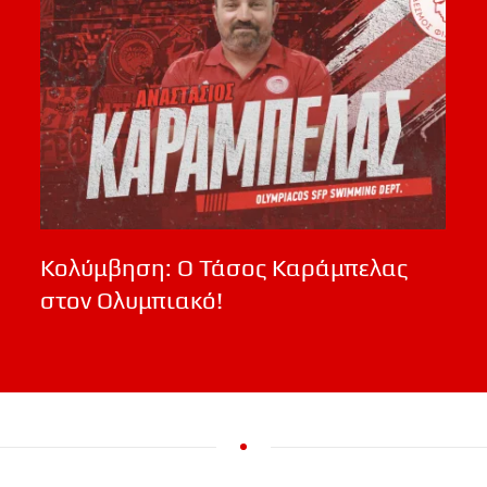
Κολύμβηση: Ο Τάσος Καράμπελας
στον Ολυμπιακό!