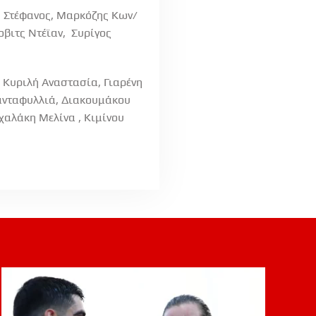
 Στέφανος, Μαρκόζης Κων/
οβιτς Ντέϊαν, Συρίγος
Κυριλή Αναστασία, Γιαρένη
ανταφυλλιά, Διακουμάκου
χαλάκη Μελίνα , Κιμίνου