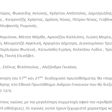
πύρος, Φωκαϊδης Αντώνης, Χρήστου Απόστολος, Δημητριάδης
ς , Κατραντζής Χρήστος, Δρόσος Νίκος, Πέτρου Νίκος, Γιοβάν
, Αλυφαντής Ρωμανός.
αριάννα, Μάτσα Μάρθα, Αραούζου Καλλιόπη, Λιώση Μαρία, 
η, Μαυραντζά Αγγελική, Αργυρίου Δήμητρα, Διακουμάκου Τρι
Παρλιάρου Φωτεινή , Κατωπόδη Ειρήνη, Χαλκίδου Λυδία , Τρο
η, Παντή Ελισάβετ.
, Στέλιος Φιλόπουλος , Αλεξάνδρα Γκικάκη.
ου
ου
κτηση του 57
και 21
διαδοχικού πρωταθλήματος θα «παρα
ησης στο Εθνικό Πρωτάθλημα Ανδρών-Γυναικών που θα διεξα
0-12/6.
στους αγώνες με την μεγαλύτερη συμμετοχή αφού την «ερυθρ
19 αθλήτριες). Οι αγώνες αυτοί έχουν ξεχωριστό χαρακτήρα κα