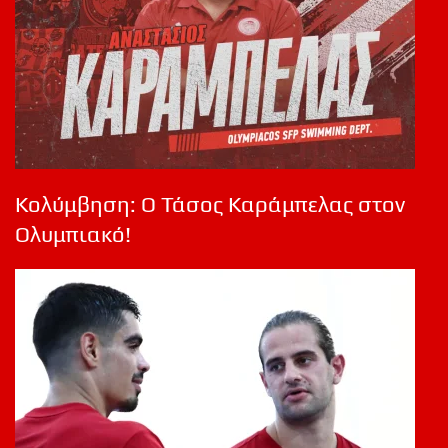
Κολύμβηση: Ο Τάσος Καράμπελας στον
Ολυμπιακό!