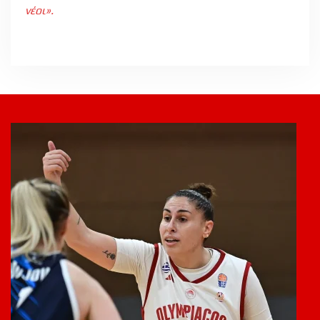
νέοι».