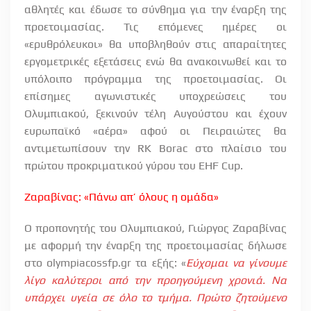
αθλητές και έδωσε το σύνθημα για την έναρξη της
προετοιμασίας. Τις επόμενες ημέρες οι
«ερυθρόλευκοι» θα υποβληθούν στις απαραίτητες
εργομετρικές εξετάσεις ενώ θα ανακοινωθεί και το
υπόλοιπο πρόγραμμα της προετοιμασίας. Οι
επίσημες αγωνιστικές υποχρεώσεις του
Ολυμπιακού, ξεκινούν τέλη Αυγούστου και έχουν
ευρωπαϊκό «αέρα» αφού οι Πειραιώτες θα
αντιμετωπίσουν την
RK
Borac
στο πλαίσιο του
πρώτου προκριματικού γύρου του
EHF
Cup
.
Z
αραβίνας: «Πάνω απ’ όλους η ομάδα»
Ο προπονητής του Ολυμπιακού, Γιώργος Ζαραβίνας
με αφορμή την έναρξη της προετοιμασίας δήλωσε
στο
olympiacossfp
.
gr
τα εξής: «
Εύχομαι να γίνουμε
λίγο καλύτεροι από την προηγούμενη χρονιά. Να
υπάρχει υγεία σε όλο το τμήμα. Πρώτο ζητούμενο