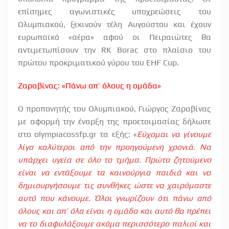
επίσημες αγωνιστικές υποχρεώσεις του
Ολυμπιακού, ξεκινούν τέλη Αυγούστου και έχουν
ευρωπαϊκό «αέρα» αφού οι Πειραιώτες θα
αντιμετωπίσουν την
RK
Borac
στο πλαίσιο του
πρώτου προκριματικού γύρου του
EHF
Cup
.
Z
αραβίνας: «Πάνω απ’ όλους η ομάδα»
Ο προπονητής του Ολυμπιακού, Γιώργος Ζαραβίνας
με αφορμή την έναρξη της προετοιμασίας δήλωσε
στο
olympiacossfp
.
gr
τα εξής: «
Εύχομαι να γίνουμε
λίγο καλύτεροι από την προηγούμενη χρονιά. Να
υπάρχει υγεία σε όλο το τμήμα. Πρώτο ζητούμενο
είναι να εντάξουμε τα καινούργια παιδιά και να
δημιουργήσουμε τις συνθήκες ώστε να χαιρόμαστε
αυτό που κάνουμε. Όλοι γνωρίζουν ότι πάνω από
όλους και απ’ όλα είναι η ομάδα και αυτό θα πρέπει
να το διαφυλάξουμε ακόμα περισσότερο παλιοί και