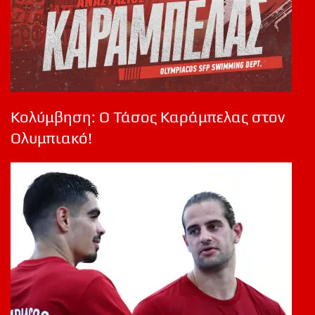
Κολύμβηση: Ο Τάσος Καράμπελας στον
Ολυμπιακό!