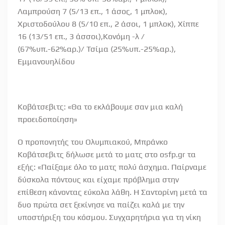
Λαμπρούση 7 (5/13 επ., 1 άσος, 1 μπλοκ),
Χριστοδούλου 8 (5/10 επ., 2 άσοι, 1 μπλοκ), Χίππε
16 (13/51 επ., 3 άσσοι),Κονόμη -λ /
(67%υπ.-62%αρ.)/ Τσίμα (25%υπ.-25%αρ.),
Εμμανουηλίδου
Κοβάτσεβιτς: «Θα το εκλάβουμε σαν μια καλή
προειδοποίηση»
Ο προπονητής του Ολυμπιακού, Μπράνκο
Κοβάτσεβιτς δήλωσε μετά το ματς στο osfp.gr τα
εξής: «Παίξαμε όλο το ματς πολύ άσχημα. Παίρναμε
δύσκολα πόντους και είχαμε πρόβλημα στην
επίθεση κάνοντας εύκολα λάθη. Η Σαντορίνη μετά τα
δυο πρώτα σετ ξεκίνησε να παίζει καλά με την
υποστήριξη του κόσμου. Συγχαρητήρια για τη νίκη