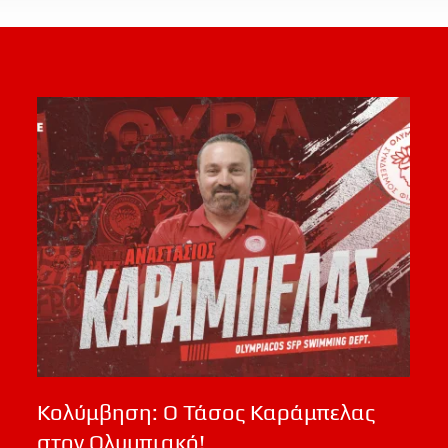
Κολύμβηση: Ο Τάσος Καράμπελας
στον Ολυμπιακό!