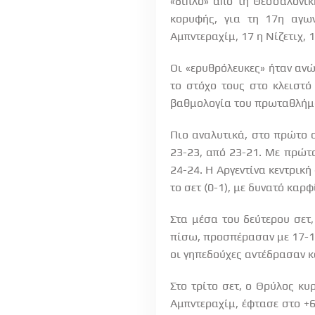
«διπλό» από τη Θεσσαλονίκη
κορυφής, για τη 17η αγω
Αμπντεραχίμ, 17 η Νίζετιχ, 
Οι «ερυθρόλευκες» ήταν ανώ
το στόχο τους στο κλειστό
βαθμολογία του πρωταθλήμ
Πιο αναλυτικά, στο πρώτο σ
23-23, από 23-21. Με πρώτο
24-24. Η Αργεντίνα κεντρική
το σετ (0-1), με δυνατό καρφί
Στα μέσα του δεύτερου σετ
πίσω, προσπέρασαν με 17-1
οι γηπεδούχες αντέδρασαν κα
Στο τρίτο σετ, ο Θρύλος κυ
Αμπντεραχίμ, έφτασε στο +6