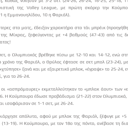
, καθώς νίκησαν με 3-2 σετ (24-26, 26-24, 16-25, 25-18, 1
νιστική της
Volley
League
, με πρώτη σκόρερ την Κούμπο
11 η Εμμανουηλίδου, 10 η Φαριόλ).
τερες στο ματς, έδειξαν χαρακτήρα στο τάι μπρέικ (προηγήθηκ
 της Μίκρας, ξεφεύγοντας με +4 βαθμούς (47-43) από τις 
ατος!
ετ, ο Ολυμπιακός βρέθηκε πίσω με 12-10 και 14-12, ενώ στ
 χρόνο της Φαριόλ, ο Θρύλος έφτασε σε σετ μπολ (23-24), μ
 «χτύπησε» ξανά και με εξαιρετικό μπλοκ, «έγραψε» το 25-24
, για το 26-24.
, οι «ασπρόμαυρες» εκμεταλλεύτηκαν το «μπλακ άουτ» των «
6. Η Κούμπουρα έδωσε προβάδισμα (21-22) στον Ολυμπιακό, σ
ι ισοφάρισαν σε 1-1 σετ, με 26-24.
ριάρχησε απόλυτα, αφού με μπλοκ της Φαριόλ, ξέφυγε με +5 
 (13-19). Η Κούμπουρα, με τον 18ο της πόντο, ανέβασε τη δια