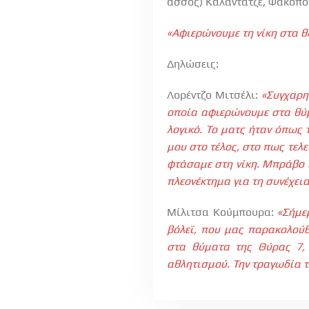
άσσος) Καλαντάτζε, Φακοπου
«Αφιερώνουμε τη νίκη στα θ
Δηλώσεις:
Λορέντζο Μιτσέλι:
«Συγχαρη
οποία αφιερώνουμε στα θύμα
λογικό. Το ματς ήταν όπως 
μου στο τέλος, στο πως τελε
φτάσαμε στη νίκη. Μπράβο κ
πλεονέκτημα για τη συνέχει
Μίλιτσα Κούμπουρα:
«Σήμε
βόλεϊ, που μας παρακολούθ
στα θύματα της Θύρας 7,
αθλητισμού. Την τραγωδία τ