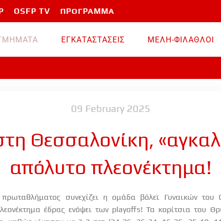
P
OSFP TV
ΠΡΟΓΡΑΜΜΑ
TMHMATA
ΕΓΚΑΤΑΣΤΑΣΕΙΣ
ΜΕΛΗ-ΦΙΛΑΘΛΟΙ
09 February 2025
τη Θεσσαλονίκη, «αγκαλ
απόλυτο πλεονέκτημα!
 πρωταθλήματος συνεχίζει η ομάδα βόλεϊ Γυναικών του Ο
πλεονέκτημα έδρας ενόψει των
playoffs
! Τα κορίτσια του Θ