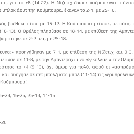
σο, για το +8 (14-22). Η Νίζετιχ έδωσε «αέρα» εννιά πόντω
ε μπλοκ άουτ της Κούμπουρα, έκαναν το 2-1, με 25-16.
ακός βρέθηκε πίσω με 16-12. Η Κούμπουρα μείωσε, με πάιπ, 
(18-13). Ο Θρύλος πλησίασε σε 18-14, με επίθεση της Αμπντ
φαρίστηκε σε 2-2 σετ, με 25-18.
λευκες» προηγήθηκαν με 7-1, με επίθεση της Νίζετιχ και 9-
μείωσε σε 11-8, με την Αμπντεραχίμ να «ξεκολλάει» τον Ολυμπ
κράτησε το +4 (9-13), όχι όμως για πολύ, αφού οι «ασπρόμ
και οδήγησε σε σετ μπολ/ματς μπολ (11-14) τις «ερυθρόλευκε
ς Κούμπουρα!
26-24, 16-25, 25-18, 11-15
4-26