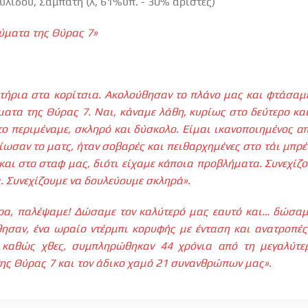
λίδου, Σαμπάτη (λ, 61%υπ. - 30% άριστες)
ύματα της Θύρας 7»
τήρια στα κορίτσια. Ακολούθησαν το πλάνο μας και φτάσαμε 
τα της Θύρας 7. Ναι, κάναμε λάθη, κυρίως στο δεύτερο και
το περιμέναμε, σκληρό και δύσκολο. Είμαι ικανοποιημένος α
ίωσαν το ματς, ήταν σοβαρές και πειθαρχημένες στο τάι μπρέ
αι στο σταφ μας, διότι είχαμε κάποια προβλήματα. Συνεχίζο
α. Συνεχίζουμε να δουλεύουμε σκληρά».
ρα, παλέψαμε! Δώσαμε τον καλύτερό μας εαυτό και… δώσαμ
ησαν, ένα ωραίο ντέρμπι κορυφής με ένταση και ανατροπές
 καθώς χθες, συμπληρώθηκαν 44 χρόνια από τη μεγαλύτερ
ης Θύρας 7 και τον άδικο χαμό 21 συνανθρώπων μας».