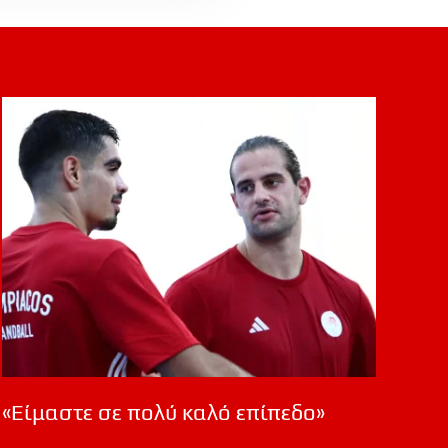
«Είμαστε σε πολύ καλό επίπεδο»