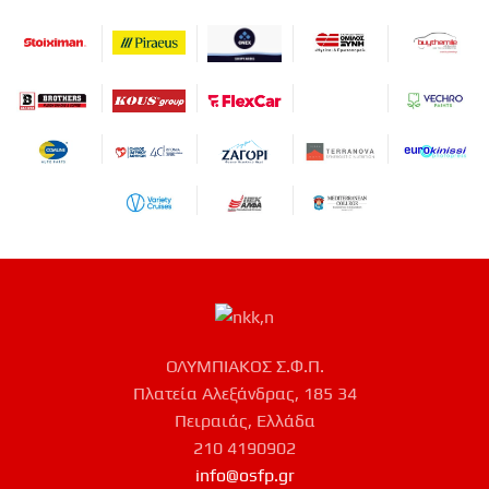
ΟΛΥΜΠΙΑΚΟΣ Σ.Φ.Π.
Πλατεία Αλεξάνδρας, 185 34
Πειραιάς, Ελλάδα
210 4190902
info@osfp.gr