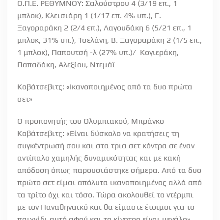
Ο.Π.Ε. ΡΕΘΥΜΝΟΥ: Σαλούστρου 4 (3/19 επ., 1
μπλοκ), Κλεισιάρη 1 (1/17 επ. 4% υπ.), Γ.
Ξαγοραράκη 2 (2/4 επ.), Λαγουδάκη 6 (5/21 επ., 1
μπλοκ, 31% υπ.), Τσελάνη, Β. Ξαγοραράκη 2 (1/5 επ.,
1 μπλοκ), Παπουτσή -λ (27% υπ.)/ Κογιεράκη,
Παπαδάκη, Αλεξίου, Ντεμάϊ
Κοβάτσεβιτς: «Ικανοποιημένος από τα δυο πρώτα
σετ»
Ο προπονητής του Ολυμπιακού, Μπράνκο
Κοβάτσεβιτς: «Είναι δύσκολο να κρατήσεις τη
συγκέντρωσή σου και στα τρια σετ κόντρα σε έναν
αντίπαλο χαμηλής δυναμικότητας και με κακή
απόδοση όπως παρουσιάστηκε σήμερα. Από τα δυο
πρώτο σετ είμαι απόλυτα ικανοποιημένος αλλά από
τα τρίτο όχι και τόσο. Τώρα ακολουθεί το ντέρμπι
με τον Παναθηναϊκό και θα είμαστε έτοιμοι για το
παιχνίδι αυτό αφού και το κίνητρο είναι μεγάλο»