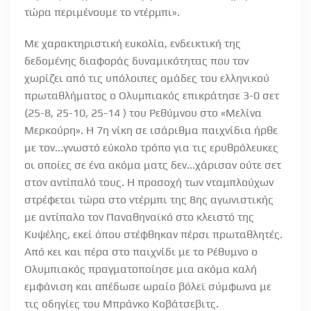
τώρα περιμένουμε το ντέρμπι».
Με χαρακτηριστική ευκολία, ενδεικτική της
δεδομένης διαφοράς δυναμικότητας που τον
χωρίζει από τις υπόλοιπες ομάδες του ελληνικού
πρωταθλήματος ο Ολυμπιακός επικράτησε 3-0 σετ
(25-8, 25-10, 25-14 ) του Ρεθύμνου στο «Μελίνα
Μερκούρη». Η 7η νίκη σε ισάριθμα παιχνίδια ήρθε
με τον...γνωστό εύκολο τρόπο για τις ερυθρόλευκες
οι οποίες σε ένα ακόμα ματς δεν...χάρισαν ούτε σετ
στον αντίπαλό τους. H προσοχή των νταμπλούχων
στρέφεται τώρα στο ντέρμπι της 8ης αγωνιστικής
με αντίπαλο τον Παναθηναϊκό στο κλειστό της
Κυψέλης, εκεί όπου στέφθηκαν πέρσι πρωταθλητές.
Από κει και πέρα στο παιχνίδι με το Ρέθυμνο ο
Ολυμπιακός πραγματοποίησε μια ακόμα καλή
εμφάνιση και απέδωσε ωραίο βόλεϊ σύμφωνα με
τις οδηγίες του Μπράνκο Κοβάτσεβιτς.