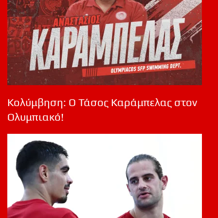
Κολύμβηση: Ο Τάσος Καράμπελας στον
Ολυμπιακό!