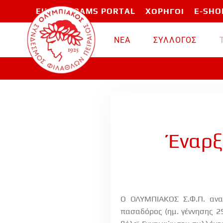
EU PROGRAMS PORTAL
ΧΟΡΗΓΟΙ
E-SHO
Skip to main content
ΝΕΑ
ΣΥΛΛΟΓΟΣ
Έναρξ
Ο ΟΛΥΜΠΙΑΚΟΣ Σ.Φ.Π. ανακ
πασαδόρος (ημ. γέννησης 25