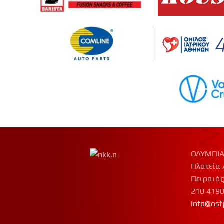
ΟΛΥΜΠΙΑ
Πλατεία 
Πειραιάς
210 419
info@osf