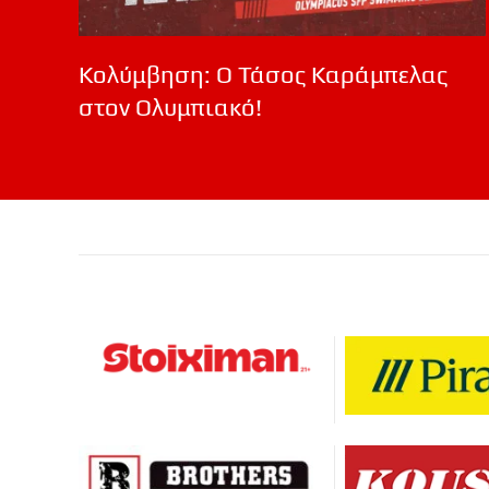
Κολύμβηση: Ο Τάσος Καράμπελας
στον Ολυμπιακό!