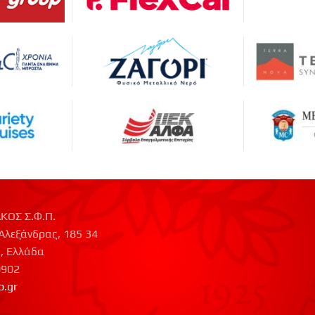
ΚΟΣ Σ.Φ.Π.
Αλεξάνδρας, 185 34
, Ελλάδα
0902
p.gr