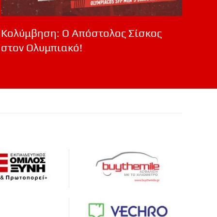
Κολύμβηση: Ο Απόστολος Σίσκος
στον Ολυμπιακό!