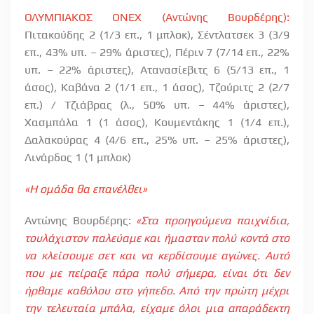
ΟΛΥΜΠΙΑΚΟΣ ΟΝΕΧ (Αντώνης Βουρδέρης):
Πιτακούδης 2 (1/3 επ., 1 μπλοκ), Σέντλατσεκ 3 (3/9
επ., 43% υπ. – 29% άριστες), Πέριν 7 (7/14 επ., 22%
υπ. – 22% άριστες), Ατανασίεβιτς 6 (5/13 επ., 1
άσος), Καβάνα 2 (1/1 επ., 1 άσος), Τζούριτς 2 (2/7
επ.) / Τζιάβρας (λ., 50% υπ. – 44% άριστες),
Χασμπάλα 1 (1 άσος), Κουμεντάκης 1 (1/4 επ.),
Δαλακούρας 4 (4/6 επ., 25% υπ. – 25% άριστες),
Λινάρδος 1 (1 μπλοκ)
«Η ομάδα θα επανέλθει»
Αντώνης Βουρδέρης:
«Στα προηγούμενα παιχνίδια,
τουλάχιστον παλεύαμε και ήμασταν πολύ κοντά στο
να κλείσουμε σετ και να κερδίσουμε αγώνες. Αυτό
που με πείραξε πάρα πολύ σήμερα, είναι ότι δεν
ήρθαμε καθόλου στο γήπεδο. Από την πρώτη μέχρι
την τελευταία μπάλα, είχαμε όλοι μια απαράδεκτη