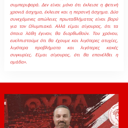
συμπεριφορά. Δεν είναι μόνο ότι έκλεισε η φετινή
χρονιά άσχημα, έκλεισε και η περσινή άσχημα. Δύο
συνεχόμενες απώλειες πρωταθλήματος είναι βαρύ
για τον Ολυμπιακό. Αλλά είμαι σίγουρος, ότι τα
όποια λάθη έγιναν, θα διορθωθούν. Του χρόνου,
ευελπιστούμε ότι θα έχουμε και λιγότερες ατυχίες,
λιγότερα προβλήματα και λιγότερες κακές
συγκυρίες. Είμαι σίγουρος, ότι θα επανέλθει η
ομάδα».