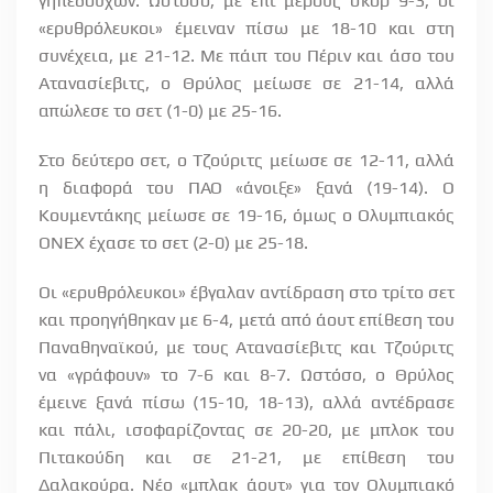
γηπεδούχων. Ωστόσο, με επί μέρους σκορ 9-3, οι
«ερυθρόλευκοι» έμειναν πίσω με 18-10 και στη
συνέχεια, με 21-12. Με πάιπ του Πέριν και άσο του
Ατανασίεβιτς, ο Θρύλος μείωσε σε 21-14, αλλά
απώλεσε το σετ (1-0) με 25-16.
Στο δεύτερο σετ, ο Τζούριτς μείωσε σε 12-11, αλλά
η διαφορά του ΠΑΟ «άνοιξε» ξανά (19-14). Ο
Κουμεντάκης μείωσε σε 19-16, όμως ο Ολυμπιακός
ΟΝΕΧ έχασε το σετ (2-0) με 25-18.
Οι «ερυθρόλευκοι» έβγαλαν αντίδραση στο τρίτο σετ
και προηγήθηκαν με 6-4, μετά από άουτ επίθεση του
Παναθηναϊκού, με τους Ατανασίεβιτς και Τζούριτς
να «γράφουν» το 7-6 και 8-7. Ωστόσο, ο Θρύλος
έμεινε ξανά πίσω (15-10, 18-13), αλλά αντέδρασε
και πάλι, ισοφαρίζοντας σε 20-20, με μπλοκ του
Πιτακούδη και σε 21-21, με επίθεση του
Δαλακούρα. Νέο «μπλακ άουτ» για τον Ολυμπιακό