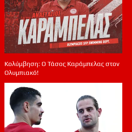
Κολύμβηση: Ο Τάσος Καράμπελας στον
Ολυμπιακό!