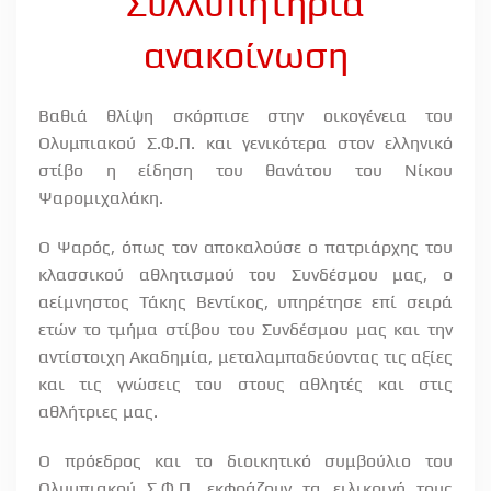
Συλλυπητήρια
ανακοίνωση
Βαθιά θλίψη σκόρπισε στην οικογένεια του
Ολυμπιακού Σ.Φ.Π. και γενικότερα στον ελληνικό
στίβο η είδηση του θανάτου του Νίκου
Ψαρομιχαλάκη.
Ο Ψαρός, όπως τον αποκαλούσε ο πατριάρχης του
κλασσικού αθλητισμού του Συνδέσμου μας, ο
αείμνηστος Τάκης Βεντίκος, υπηρέτησε επί σειρά
ετών το τμήμα στίβου του Συνδέσμου μας και την
αντίστοιχη Ακαδημία, μεταλαμπαδεύοντας τις αξίες
και τις γνώσεις του στους αθλητές και στις
αθλήτριες μας.
Ο πρόεδρος και το διοικητικό συμβούλιο του
Ολυμπιακού Σ.Φ.Π. εκφράζουν τα ειλικρινή τους