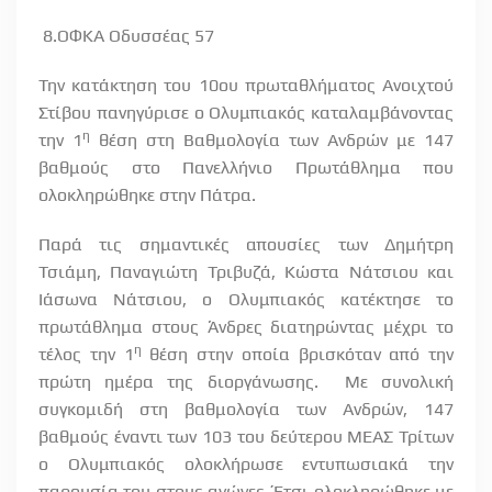
8.ΟΦΚΑ Οδυσσέας 57
Την κατάκτηση του 10ου πρωταθλήματος Ανοιχτού
Στίβου πανηγύρισε ο Ολυμπιακός καταλαμβάνοντας
η
την 1
θέση στη Βαθμολογία των Ανδρών με 147
βαθμούς στο Πανελλήνιο Πρωτάθλημα που
ολοκληρώθηκε στην Πάτρα.
Παρά τις σημαντικές απουσίες των Δημήτρη
Τσιάμη, Παναγιώτη Τριβυζά, Κώστα Νάτσιου και
Ιάσωνα Νάτσιου, ο Ολυμπιακός κατέκτησε το
πρωτάθλημα στους Άνδρες διατηρώντας μέχρι το
η
τέλος την 1
θέση στην οποία βρισκόταν από την
πρώτη ημέρα της διοργάνωσης. Με συνολική
συγκομιδή στη βαθμολογία των Ανδρών, 147
βαθμούς έναντι των 103 του δεύτερου ΜΕΑΣ Τρίτων
ο Ολυμπιακός ολοκλήρωσε εντυπωσιακά την
παρουσία του στους αγώνες. Έτσι ολοκληρώθηκε με