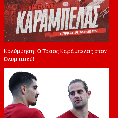
Κολύμβηση: Ο Τάσος Καράμπελας στον
Ολυμπιακό!