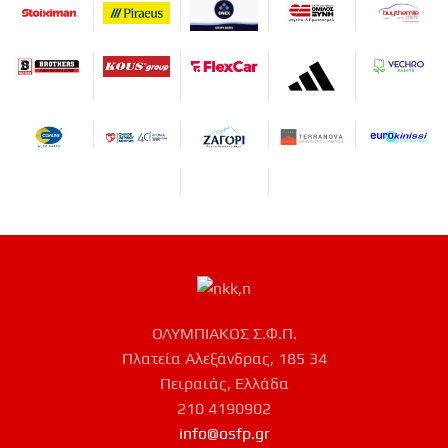
ΟΛΥΜΠΙΑΚΟΣ Σ.Φ.Π.
Πλατεία Αλεξάνδρας, 185 34
Πειραιάς, Ελλάδα
210 4190902
info@osfp.gr