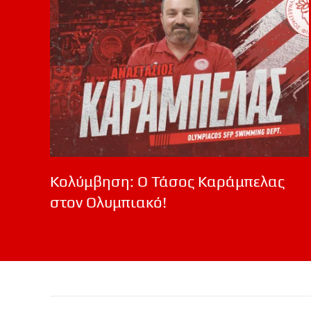
Κολύμβηση: Ο Τάσος Καράμπελας
στον Ολυμπιακό!