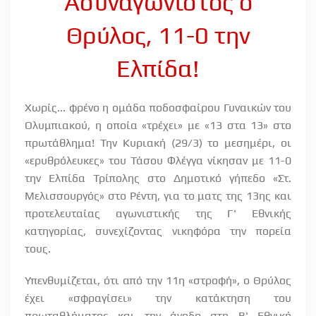
Ασυναγώνιστος ο
Θρύλος, 11-0 την
Ελπίδα!
Χωρίς... φρένο η ομάδα ποδοσφαίρου Γυναικών του
Ολυμπιακού, η οποία «τρέχει» με «13 στα 13» στο
πρωτάθλημα! Την Κυριακή (29/3) το μεσημέρι, οι
«ερυθρόλευκες» του Τάσου Φλέγγα νίκησαν με 11-0
την Ελπίδα Τρίπολης στο Δημοτικό γήπεδο «Στ.
Μελισσουργός» στο Ρέντη, για το ματς της 13ης και
προτελευταίας αγωνιστικής της Γ' Εθνικής
κατηγορίας, συνεχίζοντας νικηφόρα την πορεία
τους.
Υπενθυμίζεται, ότι από την 11η «στροφή», ο Θρύλος
έχει «σφραγίσει» την κατάκτηση του
πρωταθλήματος και την άνοδο στη Β' Εθνική