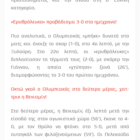
κατηγορία.
«Ερυθρόλευκο» προβάδισμα 3-0 στο ημίχρονο!
Πιο αναλυτικά, ο Ολυμπιακός «μπήκε» δυνατά στο
ματς και άνοιξε το σκορ (1-0), στο 4ο λεπτό, με την
Ξυλούρη. Στο 22ο λεπτό, οι «ερυθρόλευκες»
διπλασίασαν τα τέρματά τους (2-0), με σκόρερ την
Γιάννου, η οποία «χτύπησε» ξανά (26'),
διαμορφώνοντας το 3-0 του πρώτου ημιχρόνου.
Οκτώ γκολ ο Ολυμπιακός στο δεύτερο μέρος, χατ-
τρικ η Βενιαμίν!
Στο δεύτερο μέρος, η Βενιαμίν, έξι λεπτά μετά την
είσοδό της στον αγωνιστικό χώρο (56'), έκανε το 4-
0, με τον Θρύλο να φτάνει στο 5-0, μετά από
αυτογκόλ των φιλοξενούμενων (59'). Οι Πελεκούδα