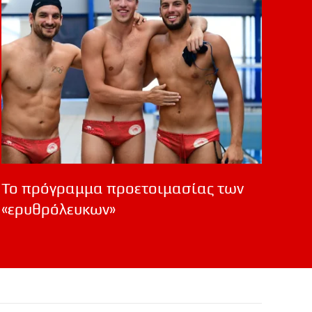
Το πρόγραμμα προετοιμασίας των
«ερυθρόλευκων»