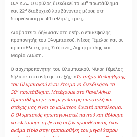
ο
Ο.Α.Κ.Α.. Ο Θρύλος διεκδικεί το 58
πρωτάθλημα
ο
και 22
διαδοχικό λαμβάνοντας μέρος στη
διοργάνωση με 40 αθλητές-τριες.
Διαβάστε τι δήλωσαν στο osfp. ο επικεφαλής
προπονητής του Ολυμπιακού, Νίκος Γέμελος και οι
πρωταθλητές μας Στέφανος Δημητριάδης και
Μαρία Λιώση.
Ο αρχιπροπονητής του Ολυμπιακού, Νίκος Γέμελος
δήλωσε στο osfp.gr τα εξής: «
Το τμήμα Κολύμβησης
του Ολυμπιακού είναι έτοιμο να διεκδικήσει το
ο
58
πρωτάθλημα. Μετέχουμε στο Πανελλήνιο
Πρωτάθλημα με την μεγαλύτερη αποστολή και
στόχος μας είναι το καλύτερο δυνατό αποτέλεσμα.
Ο Ολυμπιακός πρωταγωνιστεί παντού και θέλουμε
να κλείσουμε τη φετινή σεζόν προσθέτοντας έναν
ακόμα τίτλο στην τροπαιοθήκη του μεγαλύτερου