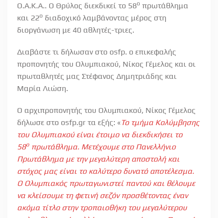
ο
Ο.Α.Κ.Α.. Ο Θρύλος διεκδικεί το 58
πρωτάθλημα
ο
και 22
διαδοχικό λαμβάνοντας μέρος στη
διοργάνωση με 40 αθλητές-τριες.
Διαβάστε τι δήλωσαν στο osfp. ο επικεφαλής
προπονητής του Ολυμπιακού, Νίκος Γέμελος και οι
πρωταθλητές μας Στέφανος Δημητριάδης και
Μαρία Λιώση.
Ο αρχιπροπονητής του Ολυμπιακού, Νίκος Γέμελος
δήλωσε στο osfp.gr τα εξής: «
Το τμήμα Κολύμβησης
του Ολυμπιακού είναι έτοιμο να διεκδικήσει το
ο
58
πρωτάθλημα. Μετέχουμε στο Πανελλήνιο
Πρωτάθλημα με την μεγαλύτερη αποστολή και
στόχος μας είναι το καλύτερο δυνατό αποτέλεσμα.
Ο Ολυμπιακός πρωταγωνιστεί παντού και θέλουμε
να κλείσουμε τη φετινή σεζόν προσθέτοντας έναν
ακόμα τίτλο στην τροπαιοθήκη του μεγαλύτερου