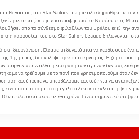
απαθανασίου, στο Star Sailors League ολοκληρώθηκε με την 
ξεκίνησε το ταξίδι της επιστροφής από το Νασάου στις Μπαχ
λουθήσει από το σύνδεσμο φιλάθλων του Θρύλου εκεί, την αν
σμό της παρουσίας του στο Star Sailors League δηλώνοντας στ
 στη διοργάνωση. Είχαμε τη δυνατότητα να κερδίσουμε ένα μ
 της 1ης μέρας, δυσκόλεψε αρκετά το έργο μας. Η ζημιά που 
ων διοργανωτών, αλλά η επιτροπή των αγώνων δεν μας επέτρ
τήκαμε να τρέξουμε με το πανί που χρησιμοποιούμε όταν δεν 
φος μας και έπρεπε να υπερβάλουμε εαυτούς για να ανταπεξέλ
ς είναι ότι φτάσαμε στο μεγάλο τελικό και έκλεισε η φετινή 
10 και όλα αυτά μέσα σε ένα χρόνο. Είναι σημαντικό ότι βρισ