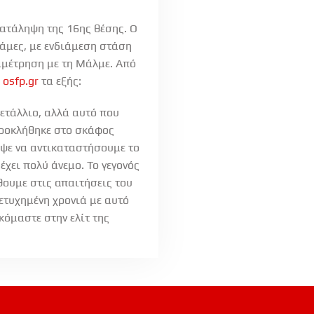
κατάληψη της 16ης θέσης. Ο
άμες, με ενδιάμεση στάση
αμέτρηση με τη Μάλμε. Από
ο
osfp.gr
τα εξής:
ετάλλιο, αλλά αυτό που
προκλήθηκε στο σκάφος
εψε να αντικαταστήσουμε το
έχει πολύ άνεμο. Το γεγονός
θουμε στις απαιτήσεις του
πετυχημένη χρονιά με αυτό
κόμαστε στην ελίτ της