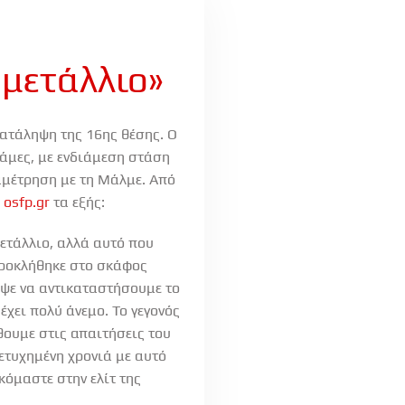
μετάλλιο»
κατάληψη της 16ης θέσης. Ο
άμες, με ενδιάμεση στάση
αμέτρηση με τη Μάλμε. Από
ο
osfp.gr
τα εξής:
ετάλλιο, αλλά αυτό που
προκλήθηκε στο σκάφος
εψε να αντικαταστήσουμε το
έχει πολύ άνεμο. Το γεγονός
θουμε στις απαιτήσεις του
πετυχημένη χρονιά με αυτό
κόμαστε στην ελίτ της