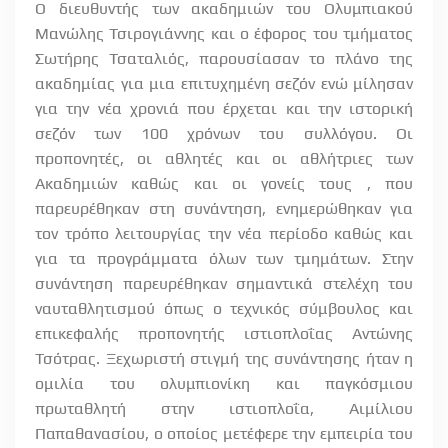
Ο διευθυντής των ακαδημιών του Ολυμπιακού
Μανώλης Τσιρογιάννης και ο έφορος του τμήματος
Σωτήρης Τσαταλιός, παρουσίασαν το πλάνο της
ακαδημίας για μια επιτυχημένη σεζόν ενώ μίλησαν
για την νέα χρονιά που έρχεται και την ιστορική
σεζόν των 100 χρόνων του συλλόγου.
Οι
προπονητές, οι
αθλητές και οι αθλήτριες των
Ακαδημιών καθώς και οι γονείς τους , που
παρευρέθηκαν στη συνάντηση, ενημερώθηκαν για
τον τρόπο λειτουργίας την νέα περίοδο καθώς και
για τα προγράμματα όλων των τμημάτων. Στην
συνάντηση παρευρέθηκαν σημαντικά στελέχη του
ναυταθλητισμού όπως ο τεχνικός σύμβουλος και
επικεφαλής προπονητής ιστιοπλοΐας
Αντώνης
Τσότρας. Ξεχωριστή στιγμή της συνάντησης ήταν η
ομιλία του ολυμπιονίκη και παγκόσμιου
πρωταθλητή στην ιστιοπλοΐα, Αιμίλιου
Παπαθανασίου, ο οποίος μετέφερε την εμπειρία του