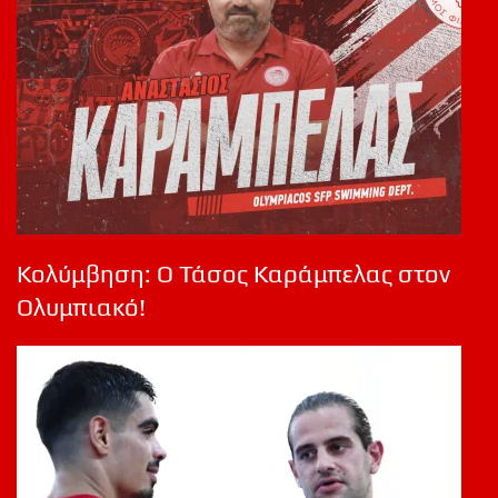
Κολύμβηση: Ο Τάσος Καράμπελας στον
Ολυμπιακό!