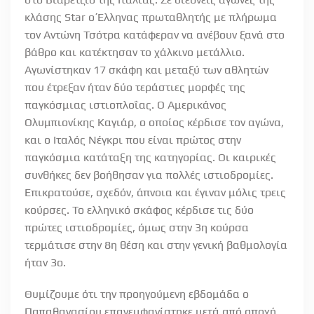
κλάσης Star ο Έλληνας πρωταθλητής με πλήρωμα
τον Αντώνη Τσότρα κατάφεραν να ανέβουν ξανά στο
βάθρο και κατέκτησαν το χάλκινο μετάλλιο.
Αγωνίστηκαν 17 σκάφη και μεταξύ των αθλητών
που έτρεξαν ήταν δύο τεράστιες μορφές της
παγκόσμιας ιστιοπλοΐας. Ο Αμερικάνος
Ολυμπιονίκης Καγιάρ, ο οποίος κέρδισε τον αγώνα,
και ο Ιταλός Νέγκρι που είναι πρώτος στην
παγκόσμια κατάταξη της κατηγορίας. Οι καιρικές
συνθήκες δεν βοήθησαν για πολλές ιστιοδρομίες.
Επικρατούσε, σχεδόν, άπνοια και έγιναν μόλις τρεις
κούρσες. Το ελληνικό σκάφος κέρδισε τις δύο
πρώτες ιστιοδρομίες, όμως στην 3η κούρσα
τερμάτισε στην 8η θέση και στην γενική βαθμολογία
ήταν 3ο.
Θυμίζουμε ότι την προηγούμενη εβδομάδα ο
Παπαθανασίου επανεμφανίστηκε μετά από αποχή