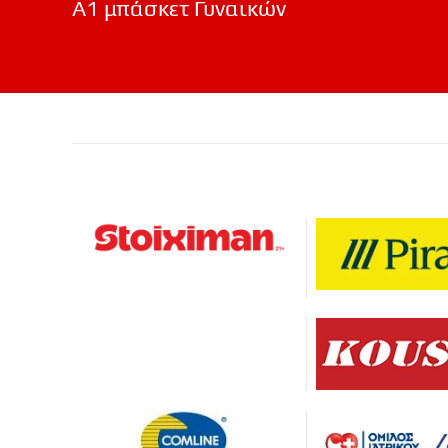
Α1 μπάσκετ Γυναικών