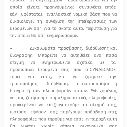
οποία
είχατε
προηγουμένως
συναινέσει, εκτός
εάν
υφίσταται
εναλλακτική νομική βάση που να
δικαιολογεί τη συνέχιση της επεξεργασίας των
δεδομένων σας για το σκοπό αυτό, περίπτωση για
την οποία θα σας ενημερώσουμε.
•
Δικαιώματα
πρόσβασης,
διόρθωσης και
διαγραφής: Μπορείτε να αιτηθείτε ανά πάσα
στιγμή
να
ενημερωθείτε
σχετικά
με
τα
προσωπικά
δεδομένα
σας
που
ο ΣΥΝΔΕΣΜΟΣ
τηρεί
για
εσάς,
και
να
ζητήσετε
την
τροποποίηση,
διόρθωση,
επικαιροποίηση ή
διαγραφή των πληροφοριών αυτών. Ενδεχομένως
να σας ζητήσουμε συμπληρωματικές πληροφορίες
προκειμένου
να
επεξεργαστούμε
το
αίτημά
σας,
ωστόσο
εφόσον
σας παρέχουμε πρόσβαση στις
πληροφορίες που τηρούμε για εσάς, η παροχή αυτή
θα γίνεται χωρίς κάποια οικονομική σας