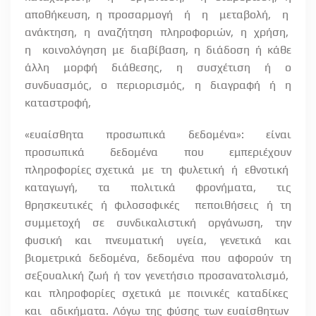
αποθήκευση, η προσαρμογή
ή
η
μεταβολή,
η
ανάκτηση,
η
αναζήτηση
πληροφοριών,
η
χρήση,
η
κοινολόγηση με διαβίβαση, η διάδοση ή κάθε
άλλη μορφή διάθεσης, η συσχέτιση ή ο
συνδυασμός, ο περιορισμός, η διαγραφή ή η
καταστροφή,
«ευαίσθητα προσωπικά δεδομένα»: είναι
προσωπικά δεδομένα που εμπεριέχουν
πληροφορίες σχετικά
με
τη
φυλετική
ή
εθνοτική
καταγωγή, τα πολιτικά φρονήματα, τις
θρησκευτικές ή φιλοσοφικές
πεποιθήσεις ή τη
συμμετοχή σε συνδικαλιστική οργάνωση, την
φυσική και πνευματική υγεία, γενετικά και
βιομετρικά δεδομένα, δεδομένα που αφορούν τη
σεξουαλική ζωή ή τον γενετήσιο προσανατολισμό,
και
πληροφορίες
σχετικά
με
ποινικές
καταδίκες
και
αδικήματα. Λόγω της φύσης των ευαίσθητων