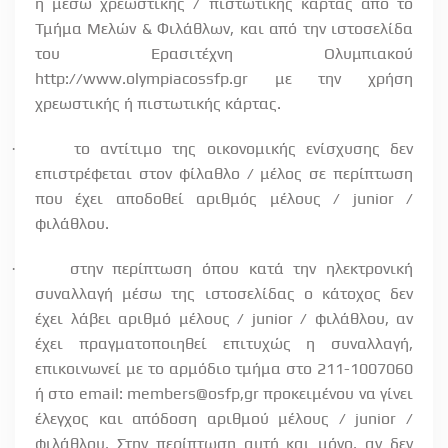
ή μέσω χρεωστικής / πιστωτικής κάρτας από το
Τμήμα Μελών & Φιλάθλων, και από την ιστοσελίδα
του Ερασιτέχνη Ολυμπιακού
http://www.olympiacossfp.gr με την χρήση
χρεωστικής ή πιστωτικής κάρτας.
το αντίτιμο της οικονομικής ενίσχυσης δεν
·
επιστρέφεται στον φίλαθλο / μέλος σε περίπτωση
που έχει αποδοθεί αριθμός μέλους / junior /
φιλάθλου.
στην περίπτωση όπου κατά την ηλεκτρονική
·
συναλλαγή μέσω της ιστοσελίδας ο κάτοχος δεν
έχει λάβει αριθμό μέλους / junior / φιλάθλου, αν
έχει πραγματοποιηθεί επιτυχώς η συναλλαγή,
επικοινωνεί με το αρμόδιο τμήμα στο 211-1007060
ή στο email: members@osfp,gr προκειμένου να γίνει
έλεγχος και απόδοση αριθμού μέλους / junior /
φιλάθλου.​ Στην περίπτωση αυτή και μόνο, αν δεν