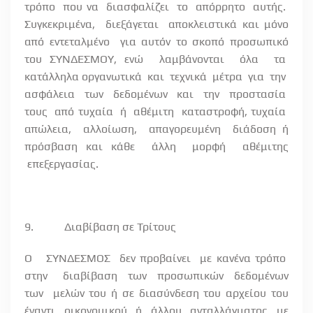
τρόπο
που να
διασφαλίζει
το
απόρρητο
αυτής.
Συγκεκριμένα,
διεξάγεται
αποκλειστικά και μόνο
από εντεταλμένο
για αυτόν το σκοπό προσωπικό
του ΣΥΝΔΕΣΜΟΥ, ενώ
λαμβάνονται
όλα
τα
κατάλληλα οργανωτικά
και
τεχνικά
μέτρα
για
την
ασφάλεια
των
δεδομένων
και
την
προστασία
τους
από τυχαία
ή
αθέμιτη
καταστροφή, τυχαία
απώλεια,
αλλοίωση,
απαγορευμένη
διάδοση ή
πρόσβαση και κάθε
άλλη
μορφή
αθέμιτης
επεξεργασίας.
9.
Διαβίβαση σε Τρίτους
Ο
ΣΥΝΔΕΣΜΟΣ
δεν προβαίνει
με κανένα τρόπο
στην
διαβίβαση
των
προσωπικών
δεδομένων
των
μελών του ή σε διασύνδεση του αρχείου του
έναντι οικονομικού ή άλλου ανταλλάγματος με