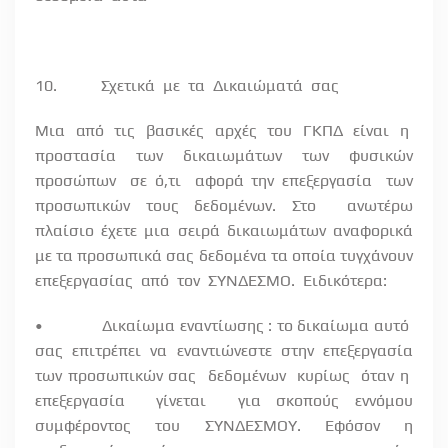
10.
Σχετικά
με
τα
Δικαιώματά
σας
Μια
από
τις
βασικές
αρχές
του
ΓΚΠΔ
είναι
η
προστασία
των
δικαιωμάτων
των
φυσικών
προσώπων
σε ό,τι
αφορά την επεξεργασία
των
προσωπικών τους δεδομένων. Στο
ανωτέρω
πλαίσιο έχετε μια σειρά δικαιωμάτων αναφορικά
με τα προσωπικά σας δεδομένα τα οποία τυγχάνουν
επεξεργασίας
από
τον
ΣΥΝΔΕΣΜΟ.
Ειδικότερα:
•
Δικαίωμα εναντίωσης : το δικαίωμα αυτό
σας
επιτρέπει
να
εναντιώνεστε
στην
επεξεργασία
των προσωπικών σας
δεδομένων
κυρίως
όταν η
επεξεργασία
γίνεται
για σκοπούς εννόμου
συμφέροντος του ΣΥΝΔΕΣΜΟΥ. Εφόσον η