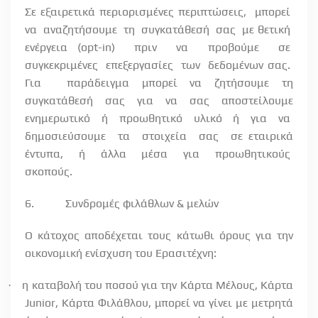
Σε εξαιρετικά περιορισμένες περιπτώσεις,
μπορεί
να
αναζητήσουμε
τη
συγκατάθεσή
σας
με θετική
ενέργεια (
opt
-
in
)
πριν
να
προβούμε
σε
συγκεκριμένες
επεξεργασίες
των
δεδομένων σας.
Για
παράδειγμα μπορεί να ζητήσουμε τη
συγκατάθεσή σας για να σας αποστείλουμε
ενημερωτικό
ή
προωθητικό
υλικό
ή
για
να
δημοσιεύσουμε
τα
στοιχεία
σας
σε εταιρικά
έντυπα,
ή
άλλα
μέσα
για
προωθητικούς
σκοπούς.
6.
Συνδρομές φιλάθλων & μελών
Ο κάτοχος αποδέχεται τους κάτωθι όρους για την
οικονομική ενίσχυση του Ερασιτέχνη:
η καταβολή του ποσού για την Κάρτα Μέλους, Κάρτα
·
Junior, Κάρτα Φιλάθλου, μπορεί να γίνει με μετρητά