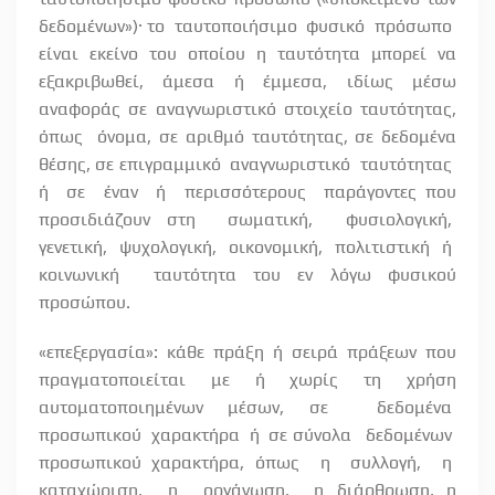
δεδομένων»)· το
ταυτοποιήσιμο
φυσικό
πρόσωπο
είναι εκείνο του οποίου η ταυτότητα μπορεί να
εξακριβωθεί, άμεσα ή έμμεσα, ιδίως μέσω
αναφοράς σε αναγνωριστικό στοιχείο ταυτότητας,
όπως
όνομα, σε αριθμό ταυτότητας, σε δεδομένα
θέσης, σε επιγραμμικό
αναγνωριστικό
ταυτότητας
ή
σε
έναν
ή
περισσότερους
παράγοντες που
προσιδιάζουν στη
σωματική,
φυσιολογική,
γενετική,
ψυχολογική,
οικονομική,
πολιτιστική
ή
κοινωνική
ταυτότητα του εν λόγω φυσικού
προσώπου.
«επεξεργασία»: κάθε πράξη ή σειρά πράξεων που
πραγματοποιείται με ή χωρίς τη χρήση
αυτοματοποιημένων μέσων, σε
δεδομένα
προσωπικού
χαρακτήρα
ή
σε σύνολα
δεδομένων
προσωπικού χαρακτήρα, όπως
η
συλλογή,
η
καταχώριση,
η
οργάνωση,
η διάρθρωση, η