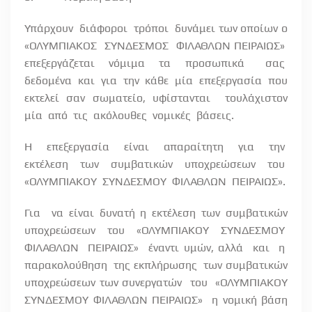
Υπάρχουν
διάφοροι
τρόποι
δυνάμει των οποίων ο
«ΟΛΥΜΠΙΑΚΟΣ
ΣΥΝΔΕΣΜΟΣ
ΦΙΛΑΘΛΩΝ ΠΕΙΡΑΙΩΣ»
επεξεργάζεται
νόμιμα
τα
προσωπικά
σας
δεδομένα
και
για
την
κάθε
μία
επεξεργασία
που
εκτελεί σαν σωματείο, υφίστανται
τουλάχιστον
μία
από
τις
ακόλουθες
νομικές
βάσεις.
Η
επεξεργασία
είναι
απαραίτητη
για
την
εκτέλεση των συμβατικών υποχρεώσεων του
«ΟΛΥΜΠΙΑΚΟΥ
ΣΥΝΔΕΣΜΟΥ
ΦΙΛΑΘΛΩΝ
ΠΕΙΡΑΙΩΣ».
Για
να είναι δυνατή η εκτέλεση των συμβατικών
υποχρεώσεων του «ΟΛΥΜΠΙΑΚΟΥ ΣΥΝΔΕΣΜΟΥ
ΦΙΛΑΘΛΩΝ
ΠΕΙΡΑΙΩΣ»
έναντι υμών, αλλά
και
η
παρακολούθηση
της εκπλήρωσης
των συμβατικών
υποχρεώσεων των συνεργατών
του
«ΟΛΥΜΠΙΑΚΟΥ
ΣΥΝΔΕΣΜΟΥ ΦΙΛΑΘΛΩΝ ΠΕΙΡΑΙΩΣ»
η νομική βάση