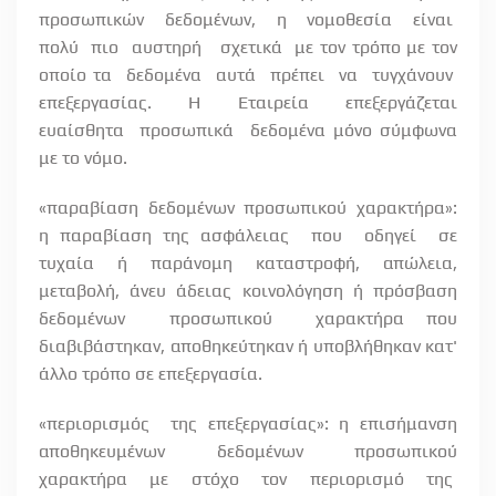
προσωπικών
δεδομένων,
η
νομοθεσία
είναι
πολύ
πιο
αυστηρή
σχετικά
με τον τρόπο με τον
οποίο τα
δεδομένα
αυτά
πρέπει
να
τυγχάνουν
επεξεργασίας.
Η
Εταιρεία
επεξεργάζεται
ευαίσθητα
προσωπικά
δεδομένα μόνο σύμφωνα
με το νόμο.
«παραβίαση
δεδομένων
προσωπικού
χαρακτήρα»:
η παραβίαση της ασφάλειας
που
οδηγεί
σε
τυχαία
ή
παράνομη
καταστροφή,
απώλεια,
μεταβολή, άνευ άδειας κοινολόγηση ή πρόσβαση
δεδομένων
προσωπικού
χαρακτήρα που
διαβιβάστηκαν, αποθηκεύτηκαν ή υποβλήθηκαν κατ'
άλλο τρόπο σε επεξεργασία.
«περιορισμός
της επεξεργασίας»: η επισήμανση
αποθηκευμένων δεδομένων προσωπικού
χαρακτήρα
με
στόχο
τον
περιορισμό
της