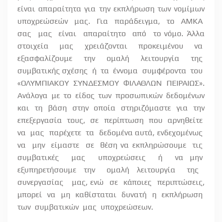
είναι απαραίτητα για την εκπλήρωση των νομίμων
υποχρεώσεών
μας.
Για
παράδειγμα,
το
ΑΜΚΑ
σας
μας
είναι
απαραίτητο
από
το νόμο. Άλλα
στοιχεία
μας
χρειάζονται
προκειμένου
να
εξασφαλίζουμε
την
ομαλή
λειτουργία
της
συμβατικής σχέσης
ή
τα
έννομα
συμφέροντα
του
«ΟΛΥΜΠΙΑΚΟΥ
ΣΥΝΔΕΣΜΟΥ
ΦΙΛΑΘΛΩΝ
ΠΕΙΡΑΙΩΣ».
Ανάλογα με το είδος των προσωπικών δεδομένων
και τη βάση στην οποία στηριζόμαστε για την
επεξεργασία
τους,
σε
περίπτωση
που
αρνηθείτε
να
μας
παρέχετε
τα
δεδομένα αυτά, ενδεχομένως
να
μην
είμαστε
σε
θέση να εκπληρώσουμε
τις
συμβατικές
μας
υποχρεώσεις
ή
να μην
εξυπηρετήσουμε
την
ομαλή
λειτουργία
της
συνεργασίας
μας, ενώ
σε
κάποιες
περιπτώσεις,
μπορεί
να
μη
καθίσταται
δυνατή
η
εκπλήρωση
των
συμβατικών
μας
υποχρεώσεων.