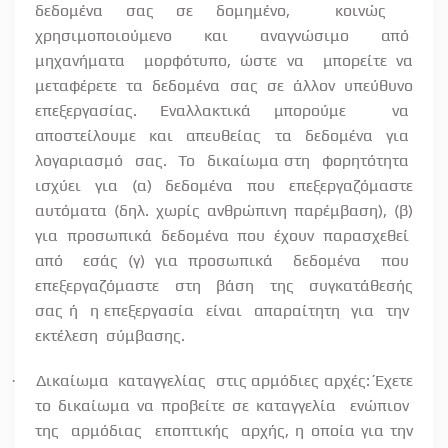
δεδομένα σας σε δομημένο,
κοινώς
χρησιμοποιούμενο
και
αναγνώσιμο
από
μηχανήματα
μορφότυπο, ώστε να
μπορείτε να
μεταφέρετε τα δεδομένα σας σε άλλον υπεύθυνο
επεξεργασίας. Εναλλακτικά μπορούμε
να
αποστείλουμε
και
απευθείας
τα
δεδομένα
για
λογαριασμό
σας.
Το
δικαίωμα στη
φορητότητα
ισχύει για (α) δεδομένα που επεξεργαζόμαστε
αυτόματα (δηλ. χωρίς ανθρώπινη παρέμβαση), (β)
για προσωπικά δεδομένα που έχουν παρασχεθεί
από
εσάς (γ) για προσωπικά
δεδομένα
που
επεξεργαζόμαστε
στη
βάση
της
συγκατάθεσής
σας ή
η επεξεργασία
είναι
απαραίτητη
για
την
εκτέλεση
σύμβασης.
Δικαίωμα
καταγγελίας
στις αρμόδιες αρχές: Έχετε
·
το δικαίωμα να προβείτε σε καταγγελία
ενώπιον
της
αρμόδιας
εποπτικής
αρχής, η οποία για την