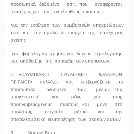
προσωπικά δεδομένα
σας, που
αναφέρονται
ανωτέρω, για
τους
ακόλουθους
σκοπούς :
για
την
εκτέλεση
των
συμβατικών
υποχρεώσεων
·
του
και
την
ομαλή
λειτουργία
της
μεταξύ μας
σχέσης
για
φορολογική
χρήση, για
λόγους
τιμολόγησης
·
και
απόδειξης
της
παροχής
των υπηρεσιών.
Ο «ΟΛΥΜΠΙΑΚΟΣ
ΣΥΝΔΕΣΜΟΣ
ΦΙΛΑΘΛΩΝ
ΠΕΙΡΑΙΩΣ»
συλλέγει
και
επεξεργάζεται
τα
προσωπικά
δεδομένα
των
μελών του
αποκλειστικά
και
μόνο
για
τους
προαναφερόμενους
σκοπούς και
μόνο
στο
απολύτως
αναγκαίο
μέτρο
για
την
αποτελεσματική
εξυπηρέτηση
των
σκοπών αυτών.
5.
Νομική Βάση