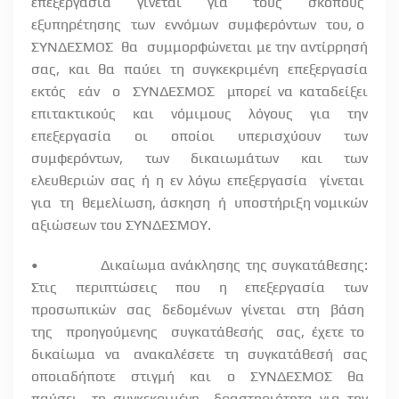
επεξεργασία γίνεται για τους σκοπούς
εξυπηρέτησης
των
εννόμων
συμφερόντων
του, ο
ΣΥΝΔΕΣΜΟΣ
θα
συμμορφώνεται με την αντίρρησή
σας, και θα παύει τη συγκεκριμένη επεξεργασία
εκτός
εάν
ο
ΣΥΝΔΕΣΜΟΣ
μπορεί να καταδείξει
επιτακτικούς και νόμιμους λόγους για την
επεξεργασία οι οποίοι υπερισχύουν των
συμφερόντων, των δικαιωμάτων και των
ελευθεριών σας ή η εν λόγω επεξεργασία
γίνεται
για
τη
θεμελίωση, άσκηση
ή
υποστήριξη νομικών
αξιώσεων του ΣΥΝΔΕΣΜΟΥ.
•
Δικαίωμα ανάκλησης της συγκατάθεσης:
Στις περιπτώσεις που η επεξεργασία των
προσωπικών
σας
δεδομένων
γίνεται
στη
βάση
της
προηγούμενης
συγκατάθεσής
σας, έχετε το
δικαίωμα
να
ανακαλέσετε
τη
συγκατάθεσή
σας
οποιαδήποτε
στιγμή
και
ο
ΣΥΝΔΕΣΜΟΣ
θα
παύσει
τη συγκεκριμένη
δραστηριότητα για την