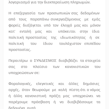
λογαριασμό για την διεκπεραίωση πληρωμών.
Η
επεξεργασία
των
προσωπικών σας
δεδομένων
από
τους
παραπάνω συνεργαζόμενους
με
εμάς
φορείς
διεξάγεται
υπό
τον
έλεγχό
μας και
μόνον
κατ’
εντολή
μας
και
υπόκειται
στην
ίδια
πολιτική προστασίας
της
ιδιωτικότητας
ή
σε
πολιτική
του
ίδιου
τουλάχιστον επιπέδου
προστασίας.
Περαιτέρω
ο
ΣΥΝΔΕΣΜΟΣ
διαβιβάζει
τα στοιχεία
σας στο πλαίσιο των κανονιστικών του
υποχρεώσεων σε:
Φορολογικές,
ελεγκτικές
και
άλλες
δημόσιες
αρχές,
όταν
θεωρούμε
με
καλή
πίστη ότι ο νόμος
ή άλλη κανονιστική πράξη μας υποχρεώνει να
παρέχουμε πρόσβαση ή να διαβιβάσουμε τα
δεδομένα
αυτά