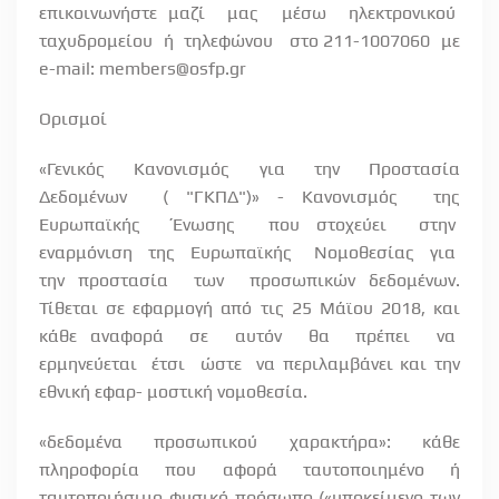
επικοινωνήστε μαζί
μας
μέσω
ηλεκτρονικού
ταχυδρομείου
ή
τηλεφώνου
στο 211-1007060
με
e
-
mail
:
members
@
osfp
.
gr
Ορισμοί
«Γενικός
Κανονισμός
για
την
Προστασία
Δεδομένων
( "ΓΚΠΔ")» - Κανονισμός
της
Ευρωπαϊκής
Ένωσης
που στοχεύει
στην
εναρμόνιση
της
Ευρωπαϊκής
Νομοθεσίας
για
την προστασία
των
προσωπικών δεδομένων.
Τίθεται σε εφαρμογή από τις 25 Μάϊου 2018, και
κάθε αναφορά
σε
αυτόν
θα
πρέπει
να
ερμηνεύεται
έτσι
ώστε
να περιλαμβάνει και την
εθνική εφαρ- μοστική νομοθεσία.
«δεδομένα προσωπικού χαρακτήρα»: κάθε
πληροφορία που αφορά ταυτοποιημένο ή
ταυτοποιήσιμο φυσικό πρόσωπο («υποκείμενο των