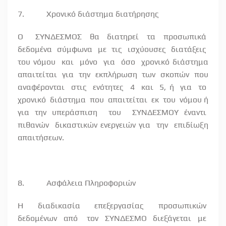
7.
Χρονικό διάστημα διατήρησης
Ο
ΣΥΝΔΕΣΜΟΣ
θα
διατηρεί
τα
προσωπικά
δεδομένα
σύμφωνα
με
τις
ισχύουσες
διατάξεις
του νόμου
και
μόνο
για
όσο
χρονικό διάστημα
απαιτείται για την εκπλήρωση των σκοπών που
αναφέρονται
στις
ενότητες
4
και
5, ή
για
το
χρονικό
διάστημα
που
απαιτείται
εκ
του
νόμου ή
για την υπεράσπιση
του
ΣΥΝΔΕΣΜΟΥ έναντι
πιθανών
δικαστικών ενεργειών για
την
επιδίωξη
απαιτήσεων.
8.
Ασφάλεια Πληροφοριών
Η
διαδικασία
επεξεργασίας
προσωπικών
δεδομένων
από
τον
ΣΥΝΔΕΣΜΟ
διεξάγεται
με