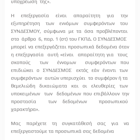
υποχρέωση
της».
Η
επεξεργασία
είναι
απαραίτητη
για
την
εξυπηρέτηση
των
εννόμων
συμφερόντων
του
ΣΥΝΔΕΣΜΟΥ,
σύμφωνα
με
τα
όσα
προβλέπονται
στο
άρθρο
6, παρ. 1 (στ) του ΓΚΠΔ. Ο ΣΥΝΔΕΣΜΟΣ
μπορεί να επεξεργάζεται προσωπικά δεδομένα όταν
η επεξεργασία
αυτή «είναι
απαραίτητη για
τους
σκοπούς
των
έννομων
συμφερόντων που
επιδιώκει
ο
ΣΥΝΔΕΣΜΟΣ
εκτός
εάν
έναντι
των
συμφερόντων
αυτών υπερισχύει
το συμφέρον ή τα
θεμελιώδη
δικαιώματα
και
οι
ελευθερίες
των
υποκειμένων
των
δεδομένων που επιβάλλουν την
προστασία
των δεδομένων
προσωπικού
χαρακτήρα».
Μας παρέχετε τη συγκατάθεσή σας για να
επεξεργαστούμε τα προσωπικά σας δεδομένα