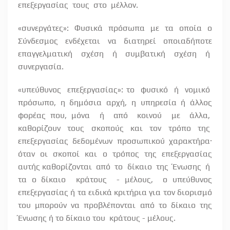
επεξεργασίας
τους
στο
μέλλον.
«συνεργάτες»: Φυσικά πρόσωπα με τα οποία ο
Σύνδεσμος ενδέχεται να διατηρεί οποιαδήποτε
επαγγελματική
σχέση
ή
συμβατική
σχέση
ή
συνεργασία.
«υπεύθυνος
επεξεργασίας»: το
φυσικό
ή
νομικό
πρόσωπο,
η
δημόσια
αρχή,
η
υπηρεσία
ή
άλλος
φορέας που, μόνα
ή
από
κοινού
με
άλλα,
καθορίζουν
τους
σκοπούς
και
τον
τρόπο
της
επεξεργασίας δεδομένων προσωπικού χαρακτήρα·
όταν οι σκοποί και ο τρόπος της επεξεργασίας
αυτής καθορίζονται
από
το
δίκαιο
της
Ένωσης
ή
τα ο δίκαιο
κράτους
- μέλους,
ο υπεύθυνος
επεξεργασίας ή τα ειδικά κριτήρια για τον διορισμό
του μπορούν να προβλέπονται από το δίκαιο της
Ένωσης ή το δίκαιο του
κράτους - μέλους.