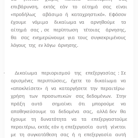
επιβάρυνση, εκτός εάν το αίτημά σας είναι
«προδήλως
αβάσιμο ή καταχρηστικό». Εφόσον
έχουμε
νόμιμο
δικαίωμα να
αρνηθούμε
το
αίτημά
σας , σε
περίπτωση
τέτοιας
άρνησης,
θα
σας
ενημερώνουμε
για
τους
συγκεκριμένους
λόγους
της
εν λόγω
άρνησης.
Δικαίωμα
περιορισμού
της
επεξεργασίας : Σε
·
ορισμένες
περιπτώσεις,
έχετε
το
δικαίωμα
να
«αποκλείσετε»
ή
να
καταργήσετε
την
περαιτέρω
χρήση
των
προσωπικών
σας δεδομένων.
Στην
πράξη
αυτό
σημαίνει
ότι
μπορούμε
να
αποθηκεύσουμε
τα
δεδομένα
σας,
αλλά δεν
θα
έχουμε
τη
δυνατότητα
να
τα
επεξεργαστούμε
περαιτέρω, εκτός εάν η επεξεργασία
αυτή
γίνεται
με
τη
συγκατάθεση
σας
ή
η
επεξεργασία
αυτή