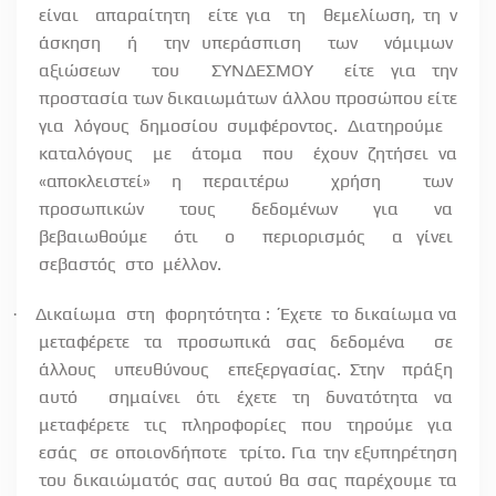
είναι
απαραίτητη
είτε για
τη
θεμελίωση, τη ν
άσκηση
ή
την υπεράσπιση
των
νόμιμων
αξιώσεων
του
ΣΥΝΔΕΣΜΟΥ
είτε για την
προστασία των δικαιωμάτων άλλου προσώπου είτε
για λόγους δημοσίου συμφέροντος. Διατηρούμε
καταλόγους
με
άτομα
που
έχουν ζητήσει να
«αποκλειστεί» η περαιτέρω
χρήση
των
προσωπικών
τους
δεδομένων
για
να
βεβαιωθούμε
ότι
ο
περιορισμός
α γίνει
σεβαστός
στο
μέλλον.
Δικαίωμα
στη
φορητότητα :
Έχετε
το δικαίωμα να
·
μεταφέρετε τα προσωπικά σας δεδομένα
σε
άλλους
υπευθύνους
επεξεργασίας. Στην
πράξη
αυτό
σημαίνει ότι έχετε τη δυνατότητα να
μεταφέρετε
τις
πληροφορίες
που
τηρούμε
για
εσάς
σε οποιονδήποτε
τρίτο. Για την εξυπηρέτηση
του δικαιώματός σας αυτού θα σας παρέχουμε τα