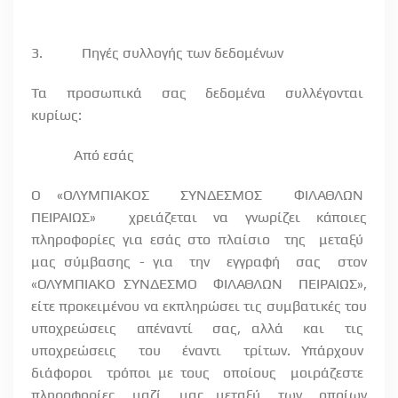
3.
Πηγές συλλογής των δεδομένων
Τα
προσωπικά
σας
δεδομένα
συλλέγονται
κυρίως:
Από εσάς
Ο «ΟΛΥΜΠΙΑΚΟΣ
ΣΥΝΔΕΣΜΟΣ
ΦΙΛΑΘΛΩΝ
ΠΕΙΡΑΙΩΣ»
χρειάζεται να γνωρίζει κάποιες
πληροφορίες για εσάς στο πλαίσιο
της
μεταξύ
μας σύμβασης - για
την
εγγραφή
σας
στον
«ΟΛΥΜΠΙΑΚΟ ΣΥΝΔΕΣΜΟ
ΦΙΛΑΘΛΩΝ
ΠΕΙΡΑΙΩΣ»,
είτε προκειμένου να εκπληρώσει τις συμβατικές του
υποχρεώσεις
απέναντί
σας, αλλά
και
τις
υποχρεώσεις
του
έναντι
τρίτων. Υπάρχουν
διάφοροι
τρόποι με τους
οποίους
μοιράζεστε
πληροφορίες
μαζί
μας, μεταξύ
των
οποίων