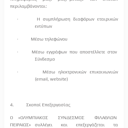
περιλαμβάνονται:
Η
συμπλήρωση
διαφόρων
εταιρικών
·
εντύπων
Μέσω τηλεφώνου
·
Μέσω
εγγράφων
που
αποστέλλετε
στον
·
Σύνδεσμο
Μέσω
ηλεκτρονικών
επικοινωνιών
·
(
email
,
website
)
4.
Σκοποί Επεξεργασίας
Ο «ΟΛΥΜΠΙΑΚΟΣ
ΣΥΝΔΕΣΜΟΣ
ΦΙΛΑΘΛΩΝ
ΠΕΙΡΑΙΩΣ» συλλέγει
και
επεξεργάζεται
τα