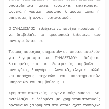
οποιεσδήποτε
τρίτες
ιδιωτικές
επιχειρήσεις,
φυσικά
ή
νομικά
πρόσωπα,
δημόσιες
αρχές
ή
υπηρεσίες
ή
άλλους
οργανισμούς.
Ο ΣΥΝΔΕΣΜΟΣ
ενδέχεται να παρέχει πρόσβαση ή
να διαβιβάζει τα προσωπικά δεδομένα των
συνεργατών του
σε:
Τρίτους παρόχους υπηρεσιών οι
οποίοι
εκτελούν
για
λογαριασμό
του
ΣΥΝΔΕΣΜΟΥ
διάφορες
λειτουργίες
και
σε
εξωτερικούς
συμβούλους,
συνεργάτες,
δικηγόρους,
λογιστές,
ελεγκτές,
αλλά
και παρόχους
τεχνικών
και
υποστηρικτικών
υπηρεσιών
και
συμβούλους
ΙΤ.
Χρηματοπιστωτικούς
οργανισμούς: Μπορεί
να
ανταλλάξουμε
δεδομένα
με
χρηματοπιστωτικούς
οργανισμούς/ιδρύματα στα οποία έχετε τραπεζικό