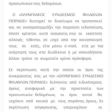
προσωπικών σας δεδομένων.
Ο «ΟΛΥΜΠΙΑΚΟΣ
ΣΥΝΔΕΣΜΟΣ
ΦΙΛΑΘΛΩΝ
ΠΕΙΡΑΙΩΣ»
διατηρεί
το
δικαίωμα
να
τροποποιεί
και να αναπροσαρμόζει την παρούσα ειδοποίηση,
όποτε
κρίνεται
αυτό
αναγκαίο, ενώ
οι
εκάστοτε
αλλαγές
τίθενται
σε
ισχύ
από
την
κοινοποίησή
τους
σε
εσάς, είτε μέσω
e
-
mail
,
είτε με την
ανάρτησή
τους
στο
διαδίκτυο
ή
με
οποιοδήποτε
άλλον
τρόπο
το
σωματείο
κρίνει πρόσφορο.
Σε περίπτωση κατά την οποία οι όροι της
συνεργασίας σας με τον «ΟΛΥΜΠΙΑΚΟ ΣΥΝΔΕΣΜΟ
ΦΙΛΑΘΛΩΝ ΠΕΙΡΑΙΩΣ»
διέπονται
από
ειδικότερους
όρους
αναφορικά
με
την
προστασία
των
προσωπικών δεδομένων,
οι
όροι
αυτοί
θα
ισχύουν
από
κοινού
με
τους παρόντες όρους. Σε
περίπτωση σύγκρουσης, υπερισχύουν
οι