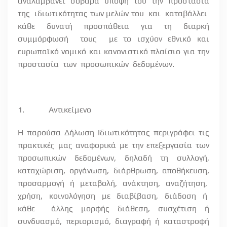
αναλαμβάνει σοβαρά υπόψη του την προστασία
της
ιδιωτικότητας των μελών του
και
καταβάλλει
κάθε
δυνατή
προσπάθεια
για
τη
διαρκή
συμμόρφωσή
τους
με το ισχύον εθνικό και
ευρωπαϊκό νομικό και κανονιστικό πλαίσιο για την
προστασία
των
προσωπικών
δεδομένων.
1.
Αντικείμενο
Η παρούσα Δήλωση Ιδιωτικότητας περιγράφει τις
πρακτικές μας αναφορικά με την επεξεργασία των
προσωπικών δεδομένων, δηλαδή τη συλλογή,
καταχώριση, οργάνωση, διάρθρωση, αποθήκευση,
προσαρμογή
ή
μεταβολή,
ανάκτηση,
αναζήτηση,
χρήση,
κοινολόγηση
με
διαβίβαση,
διάδοση
ή
κάθε
άλλης μορφής διάθεση, συσχέτιση ή
συνδυασμό, περιορισμό, διαγραφή ή καταστροφή