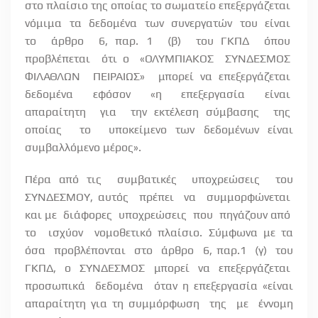
στο πλαίσιο της οποίας το σωματείο επεξεργάζεται
νόμιμα
τα
δεδομένα
των
συνεργατών
του
είναι
το
άρθρο
6, παρ. 1
(β)
του ΓΚΠΔ
όπου
προβλέπεται
ότι ο
«ΟΛΥΜΠΙΑΚΟΣ
ΣΥΝΔΕΣΜΟΣ
ΦΙΛΑΘΛΩΝ
ΠΕΙΡΑΙΩΣ»
μπορεί να επεξεργάζεται
δεδομένα
εφόσον
«η
επεξεργασία
είναι
απαραίτητη
για
την εκτέλεση σύμβασης
της
οποίας
το
υποκείμενο των δεδομένων είναι
συμβαλλόμενο μέρος».
Πέρα από τις
συμβατικές
υποχρεώσεις
του
ΣΥΝΔΕΣΜΟΥ, αυτός
πρέπει
να
συμμορφώνεται
και με
διάφορες
υποχρεώσεις
που
πηγάζουν από
το
ισχύον
νομοθετικό πλαίσιο. Σύμφωνα με τα
όσα
προβλέπονται
στο
άρθρο
6, παρ.1
(γ)
του
ΓΚΠΔ, ο ΣΥΝΔΕΣΜΟΣ μπορεί να επεξεργάζεται
προσωπικά
δεδομένα
όταν η επεξεργασία «είναι
απαραίτητη για τη συμμόρφωση
της
με
έννομη