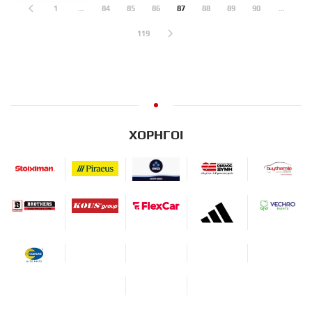
1
…
84
85
86
87
88
89
90
…
119
ΧΟΡΗΓΟΙ