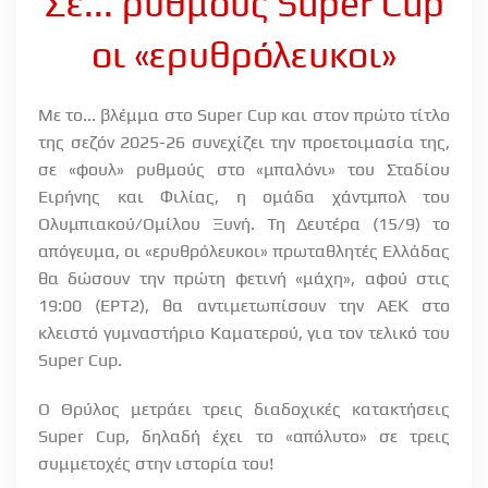
Σε... ρυθμούς Super Cup
οι «ερυθρόλευκοι»
Με το... βλέμμα στο
Super
Cup
και στον πρώτο τίτλο
της σεζόν 2025-26 συνεχίζει την προετοιμασία της,
σε «φουλ» ρυθμούς στο «μπαλόνι» του Σταδίου
Ειρήνης και Φιλίας, η ομάδα χάντμπολ του
Ολυμπιακού/Ομίλου Ξυνή. Τη Δευτέρα (15/9) το
απόγευμα, οι «ερυθρόλευκοι» πρωταθλητές Ελλάδας
θα δώσουν την πρώτη φετινή «μάχη», αφού στις
19:00 (ΕΡΤ2), θα αντιμετωπίσουν την ΑΕΚ στο
κλειστό γυμναστήριο Καματερού, για τον τελικό του
Super
Cup
.
Ο Θρύλος μετράει τρεις διαδοχικές κατακτήσεις
Super
Cup
, δηλαδή έχει το «απόλυτο» σε τρεις
συμμετοχές στην ιστορία του!