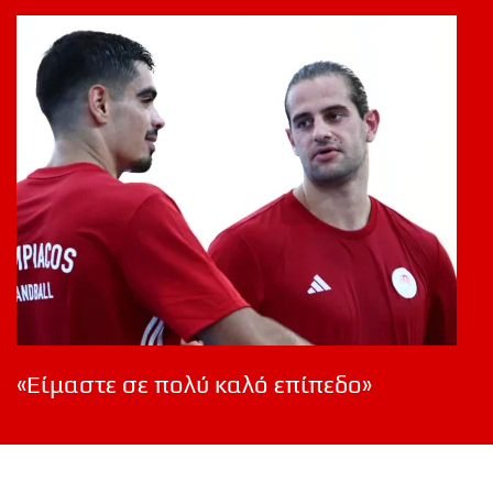
«Είμαστε σε πολύ καλό επίπεδο»