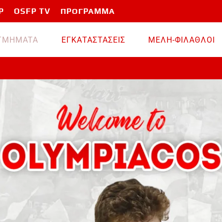
P
OSFP TV
ΠΡΟΓΡΑΜΜΑ
TMHMATA
ΕΓΚΑΤΑΣΤΑΣΕΙΣ
ΜΕΛΗ-ΦΙΛΑΘΛΟΙ