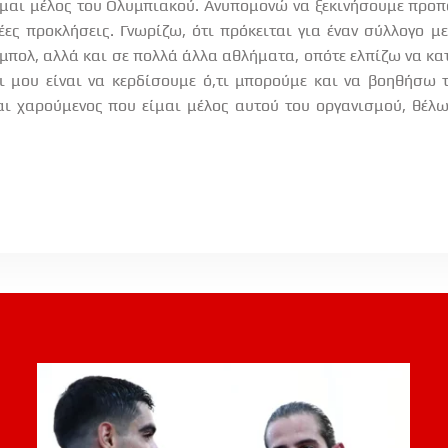
ομαι μέλος του Ολυμπιακού. Ανυπομονώ να ξεκινήσουμε προπο
έες προκλήσεις. Γνωρίζω, ότι πρόκειται για έναν σύλλογο μ
ντμπολ, αλλά και σε πολλά άλλα αθλήματα, οπότε ελπίζω να κ
οι μου είναι να κερδίσουμε ό,τι μπορούμε και να βοηθήσω
αι χαρούμενος που είμαι μέλος αυτού του οργανισμού, θέλ