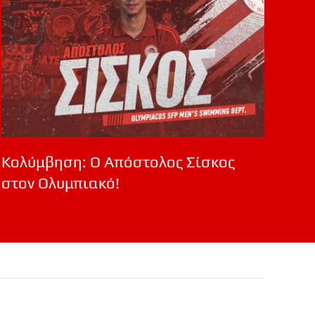
Κολύμβηση: Ο Απόστολος Σίσκος
στον Ολυμπιακό!