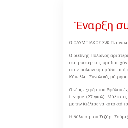
Έναρξη συ
Ο ΟΛΥΜΠΙΑΚΟΣ Σ.Φ.Π. ανακοι
Ο διεθνής Πολωνός αριστερό
στο ρόστερ της ομάδας χάντ
στην πολωνική ομάδα από τ
Κύπελλα. Συνολικά, μέτρησε 
Ο νέος εξτρέμ του Θρύλου έ
League (27 γκολ). Μάλιστα
με την Κιέλτσε να κατακτά 
Η δήλωση του Σεζάρι Σούρτζ