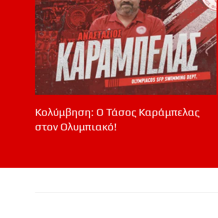
Κολύμβηση: Ο Τάσος Καράμπελας
στον Ολυμπιακό!