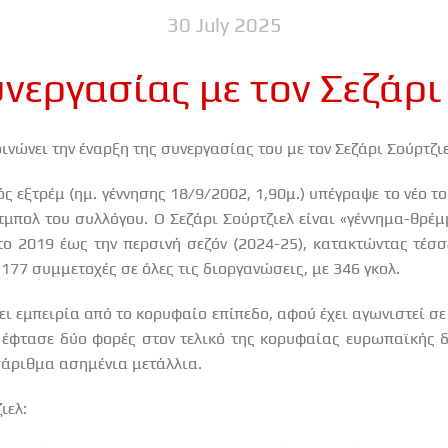
30 July 2025
νεργασίας με τον Σεζάρι
νώνει την έναρξη της συνεργασίας του με τον Σεζάρι Σούρτζιε
ς εξτρέμ (ημ. γέννησης 18/9/2002, 1,90μ.) υπέγραψε το νέο τ
μπολ του συλλόγου. Ο Σεζάρι Σούρτζιελ είναι «γέννημα-θρέμ
ο 2019 έως την περσινή σεζόν (2024-25), κατακτώντας τέ
177 συμμετοχές σε όλες τις διοργανώσεις, με 346 γκολ.
χει εμπειρία από το κορυφαίο επίπεδο, αφού έχει αγωνιστεί σ
, έφτασε δύο φορές στον τελικό της κορυφαίας ευρωπαϊκής 
ισάριθμα ασημένια μετάλλια.
ιελ: