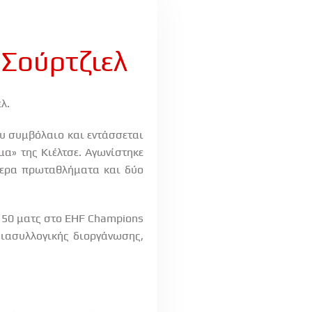
 Σούρτζιελ
λ.
ου συμβόλαιο και εντάσσεται
μα» της Κιέλτσε. Αγωνίστηκε
σσερα πρωταθλήματα και δύο
ε 50 ματς στο EHF Champions
διασυλλογικής διοργάνωσης,