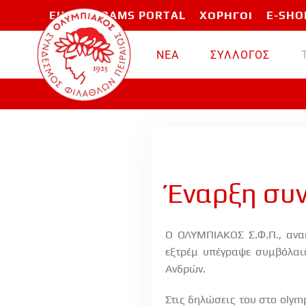
EU PROGRAMS PORTAL
ΧΟΡΗΓΟΙ
E-SHO
Skip to main content
ΝΕΑ
ΣΥΛΛΟΓΟΣ
Έναρξη συ
Ο ΟΛΥΜΠΙΑΚΟΣ Σ.Φ.Π., ανακ
εξτρέμ υπέγραψε συμβόλαιο
Ανδρών.
Στις δηλώσεις του στο
olym