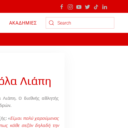
ΑΚΑΔΗΜΙΕΣ
Type 2 or more characters for results.
όλα Λιάπη
 Λιάπη. Ο διεθνής αθλητής
νδρών.
ής: «
Είμαι πολύ χαρούμενος
πως κάθε σεζόν δηλαδή την