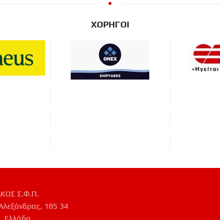
ΧΟΡΗΓΟΙ
ΚΟΣ Σ.Φ.Π.
Αλεξάνδρας, 185 34
, Ελλάδα