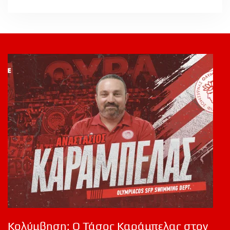
Κολύμβηση: Ο Τάσος Καράμπελας στον