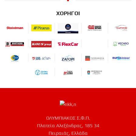
ΧΟΡΗΓΟΙ
ΟΛΥΜΠΙΑΚΟΣ Σ.Φ.Π.
Πλατεία Αλεξάνδρας, 185 34
Πειραιάς, Ελλάδα