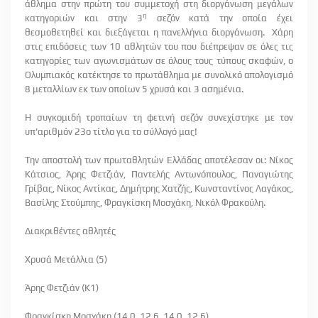
άθλημα στην πρώτη του συμμετοχή στη διοργάνωση μεγάλων
η
κατηγοριών και στην 3
σεζόν κατά την οποία έχει
θεσμοθετηθεί και διεξάγεται η πανελλήνια διοργάνωση. Χάρη
στις επιδόσεις των 10 αθλητών του που διέπρεψαν σε όλες τις
κατηγορίες των αγωνισμάτων σε όλους τους τύπους σκαφών, ο
Ολυμπιακός κατέκτησε το πρωτάθλημα με συνολικό απολογισμό
8 μεταλλίων εκ των οποίων 5 χρυσά και 3 ασημένια.
Η συγκομιδή τροπαίων τη φετινή σεζόν συνεχίστηκε με τον
υπ'αριθμόν 23ο τίτλο για το σύλλογό μας!
Την αποστολή των πρωταθλητών Ελλάδας αποτέλεσαν οι: Νίκος
Κάτσιος, Άρης Φετζιάν, Παντελής Αντωνόπουλος, Παναγιώτης
Γρίβας, Νίκος Αντίκας, Δημήτρης Χατζής, Κωνσταντίνος Λαγάκος,
Βασίλης Στούμπης, Φραγκίσκη Μοσχάκη, Νικόλ Φρακούλη.
Διακριθέντες αθλητές
Χρυσά Μετάλλια (5)
Άρης Φετζιάν (Κ1)
Φραγκίσκη Μοσχάκη (14.0, 12.6, 14.0, 12.6)