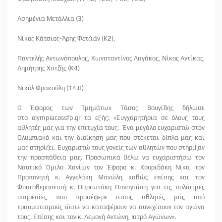
Ασημένια Μετάλλια (3)
Νίκος Κάτσιος-Άρης Φετζιάν (Κ2),
Παντελής Αντωνόπουλος, Κωνσταντίνος Λαγάκος, Νίκος Αντίκας,
Δημήτρης Χατζής (Κ4)
Νικόλ Φρακούλη (14.0)
Ο Έφορος των Τμημάτων Τάσος Βουγίδης δήλωσε
στο
olympiacossfp
.
gr
τα εξής: «Συγχαρητήρια σε όλους τους
αθλητές μας για την επιτυχία τους. Ένα μεγάλο ευχαριστώ στον
Ολυμπιακό και την διοίκηση μας που στέκεται δίπλα μας και
μας στηρίζει. Ευχαριστώ τους γονείς των αθλητών που στήριξαν
την προσπάθεια μας. Προσωπικά θέλω να ευχαριστήσω τον
Ναυτικό Όμιλο Χανίων τον Έφορο κ. Κουριδάκη Νίκο, τον
Προπονητή κ. Αγγελάκη Μανώλη καθώς επίσης και τον
Φυσιοθεραπευτή κ. Παριωτάκη Παναγιώτη για τις πολύτιμες
υπηρεσίες που προσέφερε στους αθλητές μας από
τραυματισμούς ώστε να καταφέρουν να συνεχίσουν τον αγώνα
τους. Επίσης και τον κ. Λεμονή Αντώνη, Ιατρό Αγώνων».