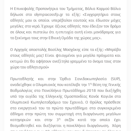
Η Επικεφαλής Προπονήτρια του Τμήματος, Βάλια Κορμού Βάλια
δήλωσε στο
olympiacossfp
.
gr
τα εξής: «Συγχαρητήρια στους
αθλητές μου οι οποίοι υπερέβαλαν εαυτούς και έδωσαν μάχες
μεγάλες στο νερό. Έχουμε άξιους αθλητές που έδειξαν τον δρόμο
σε όλους και πιστεύω ότι η επιτυχία αυτή είναι μονόδρομος για
το ξεκίνημα τους στην Εθνική Ομάδα της χώρας μας».
Ο Αρχηγός αποστολής Βασίλης Μοσχάκης είπε τα εξής: «Μπράβο
στους αθλητές μας! Είναι φτιαγμένοι για μεγάλα πράγματα και
εκτιμώ ότι θα αφήσουν ανεξίτηλα γραμμένο το όνομα τους στον
χώρο του αθλητισμού»
Πρωταθλητής και στην Όρθια Σανιδοκωπηλασία (
SUP
),
η
αναδείχθηκε ο Ολυμπιακός που κατέλαβε την 1
θέση της Γενικής
Βαθμολογίας στο Πανελλήνιο Πρωτάθλημα 2018 που διεξήχθη
υπό την αιγίδα της Ελληνικής Ομοσπονδίας Κανόε Καγιάκ στο
Ολυμπιακό Κωπηλατοδρόμιο του Σχοινιά. Ο Θρύλος πρόσθεσε
στο ενεργητικό του το πρώτο πρωτάθλημα στο συγκεκριμένο
άθλημα στην πρώτη του συμμετοχή στη διοργάνωση μεγάλων
η
κατηγοριών και στην 3
σεζόν κατά την οποία έχει
θεσμοθετηθεί και διεξάγεται η πανελλήνια διοργάνωση. Χάρη