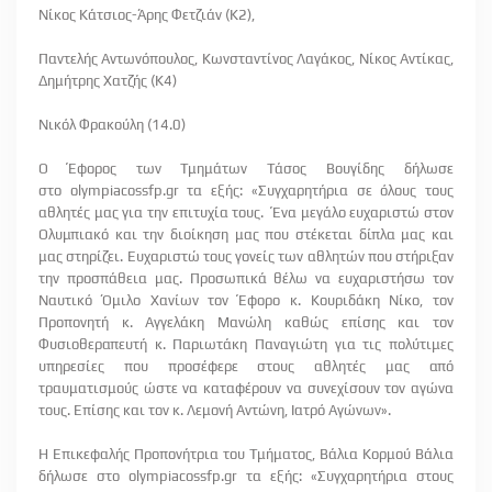
Νίκος Κάτσιος-Άρης Φετζιάν (Κ2),
Παντελής Αντωνόπουλος, Κωνσταντίνος Λαγάκος, Νίκος Αντίκας,
Δημήτρης Χατζής (Κ4)
Νικόλ Φρακούλη (14.0)
Ο Έφορος των Τμημάτων Τάσος Βουγίδης δήλωσε
στο
olympiacossfp
.
gr
τα εξής: «Συγχαρητήρια σε όλους τους
αθλητές μας για την επιτυχία τους. Ένα μεγάλο ευχαριστώ στον
Ολυμπιακό και την διοίκηση μας που στέκεται δίπλα μας και
μας στηρίζει. Ευχαριστώ τους γονείς των αθλητών που στήριξαν
την προσπάθεια μας. Προσωπικά θέλω να ευχαριστήσω τον
Ναυτικό Όμιλο Χανίων τον Έφορο κ. Κουριδάκη Νίκο, τον
Προπονητή κ. Αγγελάκη Μανώλη καθώς επίσης και τον
Φυσιοθεραπευτή κ. Παριωτάκη Παναγιώτη για τις πολύτιμες
υπηρεσίες που προσέφερε στους αθλητές μας από
τραυματισμούς ώστε να καταφέρουν να συνεχίσουν τον αγώνα
τους. Επίσης και τον κ. Λεμονή Αντώνη, Ιατρό Αγώνων».
Η Επικεφαλής Προπονήτρια του Τμήματος, Βάλια Κορμού Βάλια
δήλωσε στο
olympiacossfp
.
gr
τα εξής: «Συγχαρητήρια στους