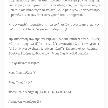
στις επιδόσεις των 10 αθλητών του που διέπρεψαν σε όλες τις
κατηγορίες των αγωνισμάτων σε όλους τους τύπους σκαφών, ο
Ολυμπιακός κατέκτησε το πρωτάθλημα με συνολικό απολογισμό
8 μεταλλίων εκ των οποίων 5 χρυσά και 3 ασημένια.
Η συγκομιδή τροπαίων τη φετινή σεζόν συνεχίστηκε με τον
υπ'αριθμόν 23ο τίτλο για το σύλλογό μας!
Την αποστολή των πρωταθλητών Ελλάδας αποτέλεσαν οι: Νίκος
Κάτσιος, Άρης Φετζιάν, Παντελής Αντωνόπουλος, Παναγιώτης
Γρίβας, Νίκος Αντίκας, Δημήτρης Χατζής, Κωνσταντίνος Λαγάκος,
Βασίλης Στούμπης, Φραγκίσκη Μοσχάκη, Νικόλ Φρακούλη.
Διακριθέντες αθλητές
Χρυσά Μετάλλια (5)
Άρης Φετζιάν (Κ1)
Φραγκίσκη Μοσχάκη (14.0, 12.6, 14.0, 12.6)
Ασημένια Μετάλλια (3)