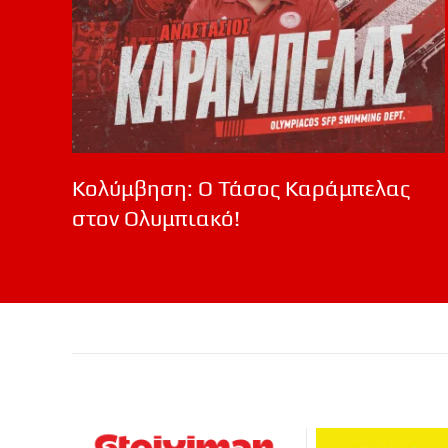
Κολύμβηση: Ο Τάσος Καράμπελας
στον Ολυμπιακό!