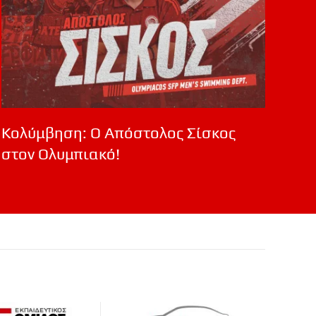
Κολύμβηση: Ο Απόστολος Σίσκος
στον Ολυμπιακό!