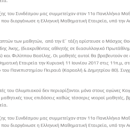
εία.
τάξης του Συνδέσμου μας συμμετείχαν στον 11ο Πανελλήνιο Μ
 που διοργάνωσε η Ελληνική Μαθηματική Εταιρεία, υπό την Α
απτών των μαθητών, από την Ε΄ τάξη αρίστευσε ο Μόσχος Θοδ
δης Άκης, (διακριθέντας αθλητής σε διασυλλογικό Πρωτάθλημ
 και Φιλίππου Βασίλης. Οι μαθητές αυτοί θα βραβευτούν σε 
ηματική Εταιρεία την Κυριακή 11 Ιουνίου 2017 στις 11π.μ, 
 του Πανεπιστημίου Πειραιά (Καραολή & Δημητρίου 80). Συγ
ητές του Ολυμπιακού δεν περιορίζονται μόνο στους αγώνες Καγ
ς μαθητικές τους επιδόσεις καθώς τέσσερις νεαροί μαθητές, 
εία.
τάξης του Συνδέσμου μας συμμετείχαν στον 11ο Πανελλήνιο Μ
 που διοργάνωσε η Ελληνική Μαθηματική Εταιρεία, υπό την Α