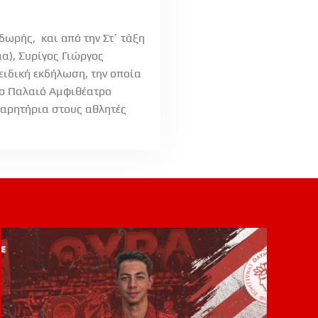
ωρής, και από την Στ΄ τάξη
α), Συρίγος Γιώργος
ειδική εκδήλωση, την οποία
στο Παλαιό Αμφιθέατρο
χαρητήρια στους αθλητές