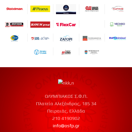
ΟΛΥΜΠΙΑΚΟΣ Σ.Φ.Π.
Πλατεία Αλεξάνδρας, 185 34
Πειραιάς, Ελλάδα
210 4190902
info@osfp.gr