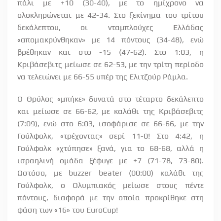
πάλι με +10 (30-40), με το ημίχρονο να
ολοκληρώνεται με 42-34. Στο ξεκίνημα του τρίτου
δεκάλεπτου, οι νταμπλούχες Ελλάδας
«απομακρύνθηκαν» με 14 πόντους (34-48), ενώ
βρέθηκαν και στο -15 (47-62). Στο 1:03, η
Κριβάσεβιτς μείωσε σε 62-53, με την τρίτη περίοδο
να τελειώνει με 66-55 υπέρ της Ελιτζούρ Ράμλα.
Ο Θρύλος «μπήκε» δυνατά στο τέταρτο δεκάλεπτο
και μείωσε σε 66-62, με καλάθι της Κριβάσεβιτς
(7:09), ενώ στο 6:03, ισοφάρισε σε 66-66, με την
Γούλφολκ, «τρέχοντας» σερί 11-0! Στο 4:42, η
Γούλφολκ «χτύπησε» ξανά, για το 68-68, αλλά η
ισραηλινή ομάδα ξέφυγε με +7 (71-78, 73-80).
Ωστόσο, με
buzzer
beater
(00:00) καλάθι της
Γούλφολκ, ο Ολυμπιακός μείωσε στους πέντε
πόντους, διαφορά με την οποία προκρίθηκε στη
φάση των «16» του
EuroCup
!