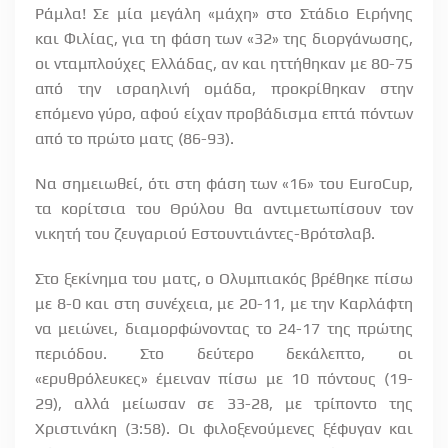
Ράμλα! Σε μία μεγάλη «μάχη» στο Στάδιο Ειρήνης
και Φιλίας, για τη φάση των «32» της διοργάνωσης,
οι νταμπλούχες Ελλάδας, αν και ηττήθηκαν με 80-75
από την ισραηλινή ομάδα, προκρίθηκαν στην
επόμενο γύρο, αφού είχαν προβάδισμα επτά πόντων
από το πρώτο ματς (86-93).
Να σημειωθεί, ότι στη φάση των «16» του
EuroCup
,
τα κορίτσια του Θρύλου θα αντιμετωπίσουν τον
νικητή του ζευγαριού Εστουντιάντες-Βρότσλαβ.
Στο ξεκίνημα του ματς, ο Ολυμπιακός βρέθηκε πίσω
με 8-0 και στη συνέχεια, με 20-11, με την Καρλάφτη
να μειώνει, διαμορφώνοντας το 24-17 της πρώτης
περιόδου. Στο δεύτερο δεκάλεπτο, οι
«ερυθρόλευκες» έμειναν πίσω με 10 πόντους (19-
29), αλλά μείωσαν σε 33-28, με τρίποντο της
Χριστινάκη (3:58). Οι φιλοξενούμενες ξέφυγαν και