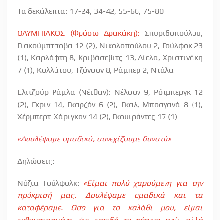
Τα δεκάλεπτα: 17-24, 34-42, 55-66, 75-80
ΟΛΥΜΠΙΑΚΟΣ (Φρόσω Δρακάκη):
Σπυριδοπούλου,
Γιακούμπτσοβα 12 (2), Νικολοπούλου 2, Γούλφοκ 23
(1), Καρλάφτη 8, Κριβάσεβιτς 13, Δίελα, Χριστινάκη
7 (1), Κολλάτου, Τζόνσον 8, Ράμπερ 2, Ντάλα
Ελιτζούρ Ράμλα (Νέιθαν): Νέλσον 9, Ρότμπεργκ 12
(2), Γκριν 14, Γκαρζόν 6 (2), Γκαλ, Μποσγανά 8 (1),
Χέρμπερτ-Χάριγκαν 14 (2), Γκουιράντες 17 (1)
«Δουλέψαμε ομαδικά, συνεχίζουμε δυνατά»
Δηλώσεις:
Νόζια Γούλφολκ:
«Είμαι πολύ χαρούμενη για την
πρόκρισή μας. Δουλέψαμε ομαδικά και τα
καταφέραμε. Οσο για το καλάθι μου, είμαι
ενθουσιασμένη, όχι επειδή το πέτυχα εγώ, αλλά