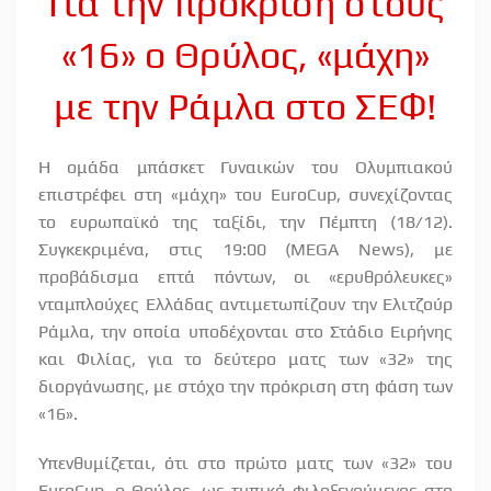
Για την πρόκριση στους
«16» ο Θρύλος, «μάχη»
με την Ράμλα στο ΣΕΦ!
Η ομάδα μπάσκετ Γυναικών του Ολυμπιακού
επιστρέφει στη «μάχη» του
EuroCup
, συνεχίζοντας
το ευρωπαϊκό της ταξίδι, την Πέμπτη (18/12).
Συγκεκριμένα, στις 19:00 (
MEGA
News
), με
προβάδισμα επτά πόντων, οι «ερυθρόλευκες»
νταμπλούχες Ελλάδας αντιμετωπίζουν την Ελιτζούρ
Ράμλα, την οποία υποδέχονται στο Στάδιο Ειρήνης
και Φιλίας, για το δεύτερο ματς των «32» της
διοργάνωσης, με στόχο την πρόκριση στη φάση των
«16».
Υπενθυμίζεται, ότι στο πρώτο ματς των «32» του
EuroCup
, ο Θρύλος, ως τυπικά φιλοξενούμενος στο