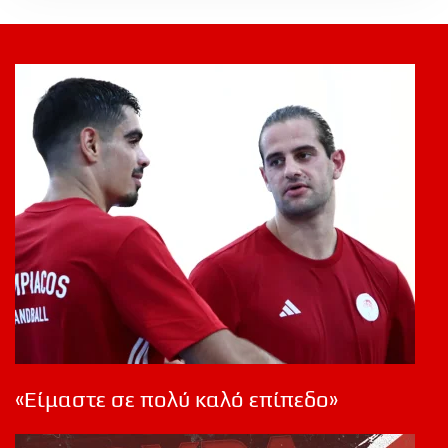
«Είμαστε σε πολύ καλό επίπεδο»