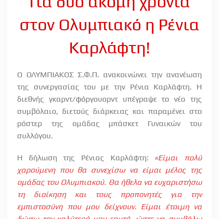
Για δύο ακόμη χρόνια
στον Ολυμπιακό η Ρένια
Καρλάφτη!
Ο ΟΛΥΜΠΙΑΚΟΣ Σ.Φ.Π. ανακοινώνει την ανανέωση
της συνεργασίας του με την Ρένια Καρλάφτη. Η
διεθνής γκαρντ/φόργουορντ υπέγραψε το νέο της
συμβόλαιο, διετούς διάρκειας και παραμένει στο
ρόστερ της ομάδας μπάσκετ Γυναικών του
συλλόγου.
Η δήλωση της Ρένιας Καρλάφτη:
«Είμαι πολύ
χαρούμενη που θα συνεχίσω να είμαι μέλος της
ομάδας του Ολυμπιακού. Θα ήθελα να ευχαριστήσω
τη διοίκηση και τους προπονητές για την
εμπιστοσύνη που μου δείχνουν. Είμαι έτοιμη να
δώσω τον καλύτερό μου εαυτό, ώστε να συμβάλω