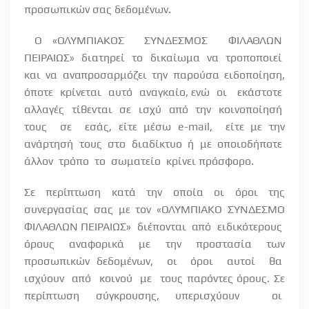
προσωπικών σας δεδομένων.
Ο «ΟΛΥΜΠΙΑΚΟΣ
ΣΥΝΔΕΣΜΟΣ
ΦΙΛΑΘΛΩΝ
ΠΕΙΡΑΙΩΣ»
διατηρεί
το
δικαίωμα
να
τροποποιεί
και να αναπροσαρμόζει την παρούσα ειδοποίηση,
όποτε
κρίνεται
αυτό
αναγκαίο, ενώ
οι
εκάστοτε
αλλαγές
τίθενται
σε
ισχύ
από
την
κοινοποίησή
τους
σε
εσάς, είτε μέσω
e
-
mail
,
είτε με την
ανάρτησή
τους
στο
διαδίκτυο
ή
με
οποιοδήποτε
άλλον
τρόπο
το
σωματείο
κρίνει πρόσφορο.
Σε περίπτωση κατά την οποία οι όροι της
συνεργασίας σας με τον «ΟΛΥΜΠΙΑΚΟ ΣΥΝΔΕΣΜΟ
ΦΙΛΑΘΛΩΝ ΠΕΙΡΑΙΩΣ»
διέπονται
από
ειδικότερους
όρους
αναφορικά
με
την
προστασία
των
προσωπικών δεδομένων,
οι
όροι
αυτοί
θα
ισχύουν
από
κοινού
με
τους παρόντες όρους. Σε
περίπτωση σύγκρουσης, υπερισχύουν
οι