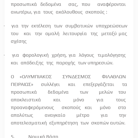
προσωπικά δεδομένα
σας, που
αναφέρονται
ανωτέρω, για
τους
ακόλουθους
σκοπούς :
για
την
εκτέλεση
των
συμβατικών
υποχρεώσεων
·
του
και
την
ομαλή
λειτουργία
της
μεταξύ μας
σχέσης
για
φορολογική
χρήση, για
λόγους
τιμολόγησης
·
και
απόδειξης
της
παροχής
των υπηρεσιών.
Ο «ΟΛΥΜΠΙΑΚΟΣ
ΣΥΝΔΕΣΜΟΣ
ΦΙΛΑΘΛΩΝ
ΠΕΙΡΑΙΩΣ»
συλλέγει
και
επεξεργάζεται
τα
προσωπικά
δεδομένα
των
μελών του
αποκλειστικά
και
μόνο
για
τους
προαναφερόμενους
σκοπούς και
μόνο
στο
απολύτως
αναγκαίο
μέτρο
για
την
αποτελεσματική
εξυπηρέτηση
των
σκοπών αυτών.
5.
Νομική Βάση