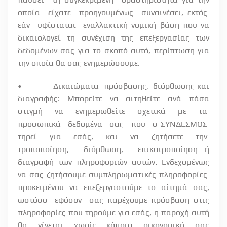
οποία
είχατε
προηγουμένως
συναινέσει, εκτός
εάν
υφίσταται
εναλλακτική νομική βάση που να
δικαιολογεί τη συνέχιση της επεξεργασίας των
δεδομένων σας για το σκοπό αυτό, περίπτωση για
την οποία θα σας ενημερώσουμε.
•
Δικαιώματα
πρόσβασης,
διόρθωσης και
διαγραφής: Μπορείτε να αιτηθείτε ανά πάσα
στιγμή
να
ενημερωθείτε
σχετικά
με
τα
προσωπικά
δεδομένα
σας
που
ο ΣΥΝΔΕΣΜΟΣ
τηρεί
για
εσάς,
και
να
ζητήσετε
την
τροποποίηση,
διόρθωση,
επικαιροποίηση ή
διαγραφή των πληροφοριών αυτών. Ενδεχομένως
να σας ζητήσουμε συμπληρωματικές πληροφορίες
προκειμένου
να
επεξεργαστούμε
το
αίτημά
σας,
ωστόσο
εφόσον
σας παρέχουμε πρόσβαση στις
πληροφορίες που τηρούμε για εσάς, η παροχή αυτή
θα γίνεται χωρίς κάποια οικονομική σας