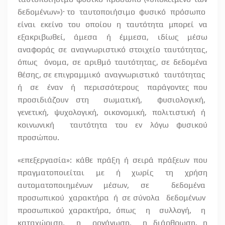
δεδομένων»)· το
ταυτοποιήσιμο
φυσικό
πρόσωπο
είναι εκείνο του οποίου η ταυτότητα μπορεί να
εξακριβωθεί, άμεσα ή έμμεσα, ιδίως μέσω
αναφοράς σε αναγνωριστικό στοιχείο ταυτότητας,
όπως
όνομα, σε αριθμό ταυτότητας, σε δεδομένα
θέσης, σε επιγραμμικό
αναγνωριστικό
ταυτότητας
ή
σε
έναν
ή
περισσότερους
παράγοντες που
προσιδιάζουν στη
σωματική,
φυσιολογική,
γενετική,
ψυχολογική,
οικονομική,
πολιτιστική
ή
κοινωνική
ταυτότητα του εν λόγω φυσικού
προσώπου.
«επεξεργασία»: κάθε πράξη ή σειρά πράξεων που
πραγματοποιείται με ή χωρίς τη χρήση
αυτοματοποιημένων μέσων, σε
δεδομένα
προσωπικού
χαρακτήρα
ή
σε σύνολα
δεδομένων
προσωπικού χαρακτήρα, όπως
η
συλλογή,
η
καταχώριση,
η
οργάνωση,
η διάρθρωση, η