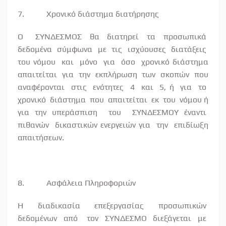
7.
Χρονικό διάστημα διατήρησης
Ο
ΣΥΝΔΕΣΜΟΣ
θα
διατηρεί
τα
προσωπικά
δεδομένα
σύμφωνα
με
τις
ισχύουσες
διατάξεις
του νόμου
και
μόνο
για
όσο
χρονικό διάστημα
απαιτείται για την εκπλήρωση των σκοπών που
αναφέρονται
στις
ενότητες
4
και
5, ή
για
το
χρονικό
διάστημα
που
απαιτείται
εκ
του
νόμου ή
για την υπεράσπιση
του
ΣΥΝΔΕΣΜΟΥ έναντι
πιθανών
δικαστικών ενεργειών για
την
επιδίωξη
απαιτήσεων.
8.
Ασφάλεια Πληροφοριών
Η
διαδικασία
επεξεργασίας
προσωπικών
δεδομένων
από
τον
ΣΥΝΔΕΣΜΟ
διεξάγεται
με