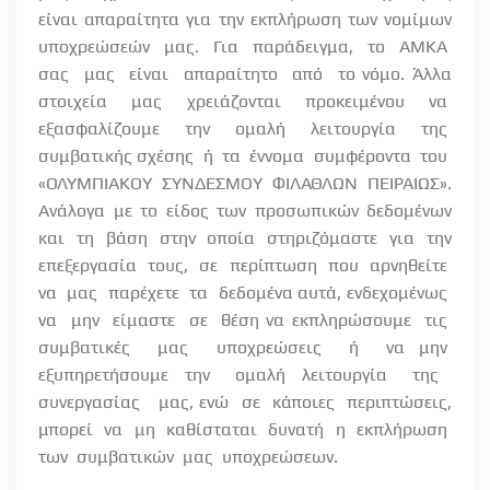
είναι απαραίτητα για την εκπλήρωση των νομίμων
υποχρεώσεών
μας.
Για
παράδειγμα,
το
ΑΜΚΑ
σας
μας
είναι
απαραίτητο
από
το νόμο. Άλλα
στοιχεία
μας
χρειάζονται
προκειμένου
να
εξασφαλίζουμε
την
ομαλή
λειτουργία
της
συμβατικής σχέσης
ή
τα
έννομα
συμφέροντα
του
«ΟΛΥΜΠΙΑΚΟΥ
ΣΥΝΔΕΣΜΟΥ
ΦΙΛΑΘΛΩΝ
ΠΕΙΡΑΙΩΣ».
Ανάλογα με το είδος των προσωπικών δεδομένων
και τη βάση στην οποία στηριζόμαστε για την
επεξεργασία
τους,
σε
περίπτωση
που
αρνηθείτε
να
μας
παρέχετε
τα
δεδομένα αυτά, ενδεχομένως
να
μην
είμαστε
σε
θέση να εκπληρώσουμε
τις
συμβατικές
μας
υποχρεώσεις
ή
να μην
εξυπηρετήσουμε
την
ομαλή
λειτουργία
της
συνεργασίας
μας, ενώ
σε
κάποιες
περιπτώσεις,
μπορεί
να
μη
καθίσταται
δυνατή
η
εκπλήρωση
των
συμβατικών
μας
υποχρεώσεων.