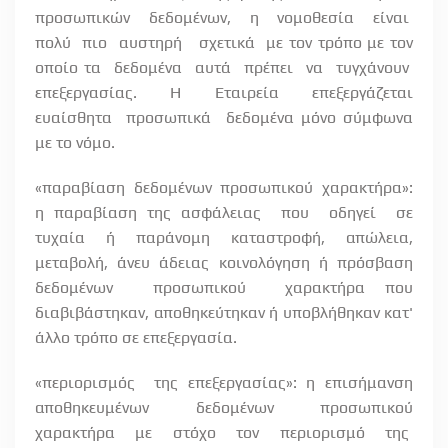
προσωπικών
δεδομένων,
η
νομοθεσία
είναι
πολύ
πιο
αυστηρή
σχετικά
με τον τρόπο με τον
οποίο τα
δεδομένα
αυτά
πρέπει
να
τυγχάνουν
επεξεργασίας.
Η
Εταιρεία
επεξεργάζεται
ευαίσθητα
προσωπικά
δεδομένα μόνο σύμφωνα
με το νόμο.
«παραβίαση
δεδομένων
προσωπικού
χαρακτήρα»:
η παραβίαση της ασφάλειας
που
οδηγεί
σε
τυχαία
ή
παράνομη
καταστροφή,
απώλεια,
μεταβολή, άνευ άδειας κοινολόγηση ή πρόσβαση
δεδομένων
προσωπικού
χαρακτήρα που
διαβιβάστηκαν, αποθηκεύτηκαν ή υποβλήθηκαν κατ'
άλλο τρόπο σε επεξεργασία.
«περιορισμός
της επεξεργασίας»: η επισήμανση
αποθηκευμένων δεδομένων προσωπικού
χαρακτήρα
με
στόχο
τον
περιορισμό
της