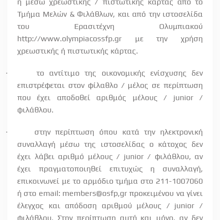
ή μέσω χρεωστικής / πιστωτικής κάρτας από το
Τμήμα Μελών & Φιλάθλων, και από την ιστοσελίδα
του Ερασιτέχνη Ολυμπιακού
http://www.olympiacossfp.gr με την χρήση
χρεωστικής ή πιστωτικής κάρτας.
το αντίτιμο της οικονομικής ενίσχυσης δεν
·
επιστρέφεται στον φίλαθλο / μέλος σε περίπτωση
που έχει αποδοθεί αριθμός μέλους / junior /
φιλάθλου.
στην περίπτωση όπου κατά την ηλεκτρονική
·
συναλλαγή μέσω της ιστοσελίδας ο κάτοχος δεν
έχει λάβει αριθμό μέλους / junior / φιλάθλου, αν
έχει πραγματοποιηθεί επιτυχώς η συναλλαγή,
επικοινωνεί με το αρμόδιο τμήμα στο 211-1007060
ή στο email: members@osfp,gr προκειμένου να γίνει
έλεγχος και απόδοση αριθμού μέλους / junior /
φιλάθλου.​ Στην περίπτωση αυτή και μόνο, αν δεν