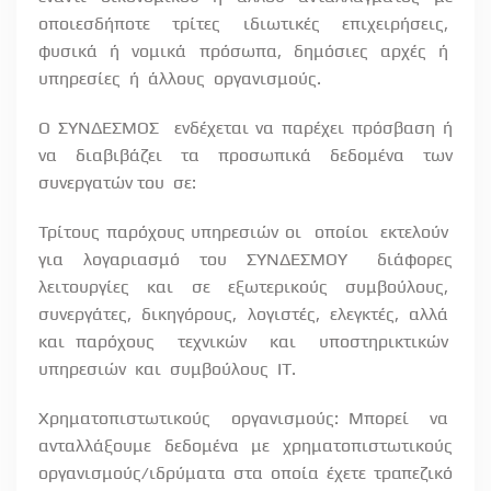
οποιεσδήποτε
τρίτες
ιδιωτικές
επιχειρήσεις,
φυσικά
ή
νομικά
πρόσωπα,
δημόσιες
αρχές
ή
υπηρεσίες
ή
άλλους
οργανισμούς.
Ο ΣΥΝΔΕΣΜΟΣ
ενδέχεται να παρέχει πρόσβαση ή
να διαβιβάζει τα προσωπικά δεδομένα των
συνεργατών του
σε:
Τρίτους παρόχους υπηρεσιών οι
οποίοι
εκτελούν
για
λογαριασμό
του
ΣΥΝΔΕΣΜΟΥ
διάφορες
λειτουργίες
και
σε
εξωτερικούς
συμβούλους,
συνεργάτες,
δικηγόρους,
λογιστές,
ελεγκτές,
αλλά
και παρόχους
τεχνικών
και
υποστηρικτικών
υπηρεσιών
και
συμβούλους
ΙΤ.
Χρηματοπιστωτικούς
οργανισμούς: Μπορεί
να
ανταλλάξουμε
δεδομένα
με
χρηματοπιστωτικούς
οργανισμούς/ιδρύματα στα οποία έχετε τραπεζικό