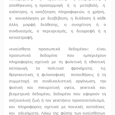
αποθήκευση, η προσαρμογή
ή
η
μεταβολή,
η
ανάκτηση,
η
αναζήτηση
πληροφοριών,
η
χρήση,
η
κοινολόγηση με διαβίβαση, η διάδοση ή κάθε
άλλη μορφή διάθεσης, η συσχέτιση ή ο
συνδυασμός, ο περιορισμός, η διαγραφή ή η
καταστροφή,
«ευαίσθητα προσωπικά δεδομένα»: είναι
προσωπικά δεδομένα που εμπεριέχουν
πληροφορίες σχετικά
με
τη
φυλετική
ή
εθνοτική
καταγωγή, τα πολιτικά φρονήματα, τις
θρησκευτικές ή φιλοσοφικές
πεποιθήσεις ή τη
συμμετοχή σε συνδικαλιστική οργάνωση, την
φυσική και πνευματική υγεία, γενετικά και
βιομετρικά δεδομένα, δεδομένα που αφορούν τη
σεξουαλική ζωή ή τον γενετήσιο προσανατολισμό,
και
πληροφορίες
σχετικά
με
ποινικές
καταδίκες
και
αδικήματα. Λόγω της φύσης των ευαίσθητων