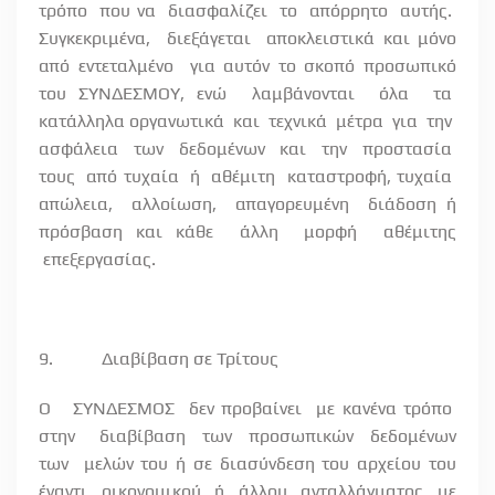
τρόπο
που να
διασφαλίζει
το
απόρρητο
αυτής.
Συγκεκριμένα,
διεξάγεται
αποκλειστικά και μόνο
από εντεταλμένο
για αυτόν το σκοπό προσωπικό
του ΣΥΝΔΕΣΜΟΥ, ενώ
λαμβάνονται
όλα
τα
κατάλληλα οργανωτικά
και
τεχνικά
μέτρα
για
την
ασφάλεια
των
δεδομένων
και
την
προστασία
τους
από τυχαία
ή
αθέμιτη
καταστροφή, τυχαία
απώλεια,
αλλοίωση,
απαγορευμένη
διάδοση ή
πρόσβαση και κάθε
άλλη
μορφή
αθέμιτης
επεξεργασίας.
9.
Διαβίβαση σε Τρίτους
Ο
ΣΥΝΔΕΣΜΟΣ
δεν προβαίνει
με κανένα τρόπο
στην
διαβίβαση
των
προσωπικών
δεδομένων
των
μελών του ή σε διασύνδεση του αρχείου του
έναντι οικονομικού ή άλλου ανταλλάγματος με