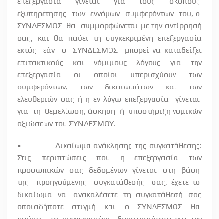
επεξεργασία γίνεται για τους σκοπούς
εξυπηρέτησης
των
εννόμων
συμφερόντων
του, ο
ΣΥΝΔΕΣΜΟΣ
θα
συμμορφώνεται με την αντίρρησή
σας, και θα παύει τη συγκεκριμένη επεξεργασία
εκτός
εάν
ο
ΣΥΝΔΕΣΜΟΣ
μπορεί να καταδείξει
επιτακτικούς και νόμιμους λόγους για την
επεξεργασία οι οποίοι υπερισχύουν των
συμφερόντων, των δικαιωμάτων και των
ελευθεριών σας ή η εν λόγω επεξεργασία
γίνεται
για
τη
θεμελίωση, άσκηση
ή
υποστήριξη νομικών
αξιώσεων του ΣΥΝΔΕΣΜΟΥ.
•
Δικαίωμα ανάκλησης της συγκατάθεσης:
Στις περιπτώσεις που η επεξεργασία των
προσωπικών
σας
δεδομένων
γίνεται
στη
βάση
της
προηγούμενης
συγκατάθεσής
σας, έχετε το
δικαίωμα
να
ανακαλέσετε
τη
συγκατάθεσή
σας
οποιαδήποτε
στιγμή
και
ο
ΣΥΝΔΕΣΜΟΣ
θα
παύσει
τη συγκεκριμένη
δραστηριότητα για την