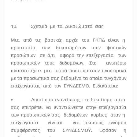
10.
Σχετικά
με
τα
Δικαιώματά
σας
Μια
από
τις
βασικές
αρχές
του
ΓΚΠΔ
είναι
η
προστασία
των
δικαιωμάτων
των
φυσικών
προσώπων
σε ό,τι
αφορά την επεξεργασία
των
προσωπικών τους δεδομένων. Στο
ανωτέρω
πλαίσιο έχετε μια σειρά δικαιωμάτων αναφορικά
με τα προσωπικά σας δεδομένα τα οποία τυγχάνουν
επεξεργασίας
από
τον
ΣΥΝΔΕΣΜΟ.
Ειδικότερα:
•
Δικαίωμα εναντίωσης : το δικαίωμα αυτό
σας
επιτρέπει
να
εναντιώνεστε
στην
επεξεργασία
των προσωπικών σας
δεδομένων
κυρίως
όταν η
επεξεργασία
γίνεται
για σκοπούς εννόμου
συμφέροντος του ΣΥΝΔΕΣΜΟΥ. Εφόσον η