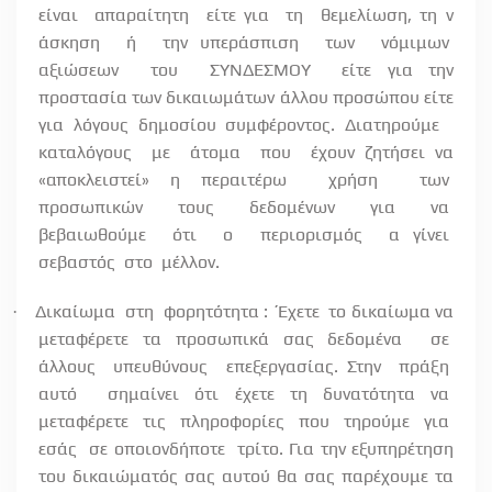
είναι
απαραίτητη
είτε για
τη
θεμελίωση, τη ν
άσκηση
ή
την υπεράσπιση
των
νόμιμων
αξιώσεων
του
ΣΥΝΔΕΣΜΟΥ
είτε για την
προστασία των δικαιωμάτων άλλου προσώπου είτε
για λόγους δημοσίου συμφέροντος. Διατηρούμε
καταλόγους
με
άτομα
που
έχουν ζητήσει να
«αποκλειστεί» η περαιτέρω
χρήση
των
προσωπικών
τους
δεδομένων
για
να
βεβαιωθούμε
ότι
ο
περιορισμός
α γίνει
σεβαστός
στο
μέλλον.
Δικαίωμα
στη
φορητότητα :
Έχετε
το δικαίωμα να
·
μεταφέρετε τα προσωπικά σας δεδομένα
σε
άλλους
υπευθύνους
επεξεργασίας. Στην
πράξη
αυτό
σημαίνει ότι έχετε τη δυνατότητα να
μεταφέρετε
τις
πληροφορίες
που
τηρούμε
για
εσάς
σε οποιονδήποτε
τρίτο. Για την εξυπηρέτηση
του δικαιώματός σας αυτού θα σας παρέχουμε τα