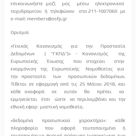
επικοινωνήστε μαζί
μας
μέσω
ηλεκτρονικού
ταχυδρομείου
ή
τηλεφώνου
στο 211-1007060
με
e
-
mail
:
members
@
osfp
.
gr
Ορισμοί
«Γενικός
Κανονισμός
για
την
Προστασία
Δεδομένων
( "ΓΚΠΔ")» - Κανονισμός
της
Ευρωπαϊκής
Ένωσης
που στοχεύει
στην
εναρμόνιση
της
Ευρωπαϊκής
Νομοθεσίας
για
την προστασία
των
προσωπικών δεδομένων.
Τίθεται σε εφαρμογή από τις 25 Μάϊου 2018, και
κάθε αναφορά
σε
αυτόν
θα
πρέπει
να
ερμηνεύεται
έτσι
ώστε
να περιλαμβάνει και την
εθνική εφαρ- μοστική νομοθεσία.
«δεδομένα προσωπικού χαρακτήρα»: κάθε
πληροφορία που αφορά ταυτοποιημένο ή
ταυτοποιήσιμο φυσικό πρόσωπο («υποκείμενο των