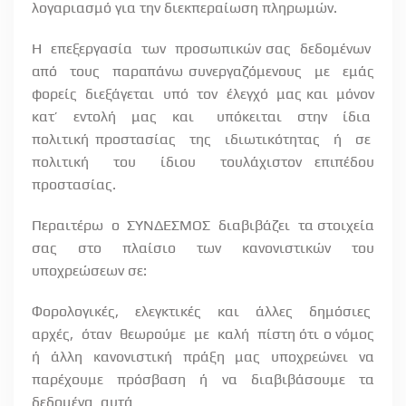
λογαριασμό για την διεκπεραίωση πληρωμών.
Η
επεξεργασία
των
προσωπικών σας
δεδομένων
από
τους
παραπάνω συνεργαζόμενους
με
εμάς
φορείς
διεξάγεται
υπό
τον
έλεγχό
μας και
μόνον
κατ’
εντολή
μας
και
υπόκειται
στην
ίδια
πολιτική προστασίας
της
ιδιωτικότητας
ή
σε
πολιτική
του
ίδιου
τουλάχιστον επιπέδου
προστασίας.
Περαιτέρω
ο
ΣΥΝΔΕΣΜΟΣ
διαβιβάζει
τα στοιχεία
σας στο πλαίσιο των κανονιστικών του
υποχρεώσεων σε:
Φορολογικές,
ελεγκτικές
και
άλλες
δημόσιες
αρχές,
όταν
θεωρούμε
με
καλή
πίστη ότι ο νόμος
ή άλλη κανονιστική πράξη μας υποχρεώνει να
παρέχουμε πρόσβαση ή να διαβιβάσουμε τα
δεδομένα
αυτά