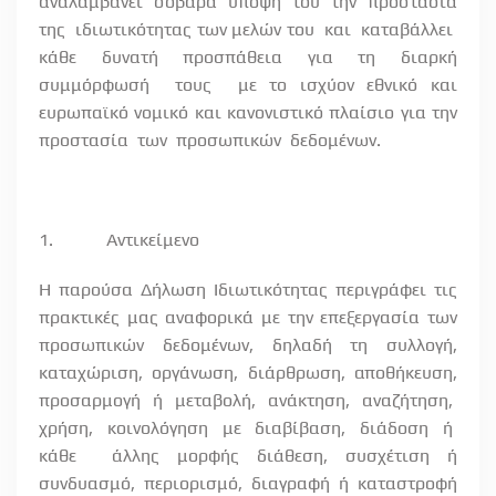
αναλαμβάνει σοβαρά υπόψη του την προστασία
της
ιδιωτικότητας των μελών του
και
καταβάλλει
κάθε
δυνατή
προσπάθεια
για
τη
διαρκή
συμμόρφωσή
τους
με το ισχύον εθνικό και
ευρωπαϊκό νομικό και κανονιστικό πλαίσιο για την
προστασία
των
προσωπικών
δεδομένων.
1.
Αντικείμενο
Η παρούσα Δήλωση Ιδιωτικότητας περιγράφει τις
πρακτικές μας αναφορικά με την επεξεργασία των
προσωπικών δεδομένων, δηλαδή τη συλλογή,
καταχώριση, οργάνωση, διάρθρωση, αποθήκευση,
προσαρμογή
ή
μεταβολή,
ανάκτηση,
αναζήτηση,
χρήση,
κοινολόγηση
με
διαβίβαση,
διάδοση
ή
κάθε
άλλης μορφής διάθεση, συσχέτιση ή
συνδυασμό, περιορισμό, διαγραφή ή καταστροφή