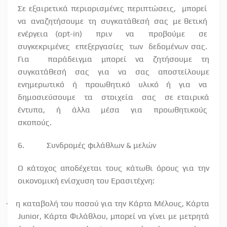
Σε εξαιρετικά περιορισμένες περιπτώσεις,
μπορεί
να
αναζητήσουμε
τη
συγκατάθεσή
σας
με θετική
ενέργεια (
opt
-
in
)
πριν
να
προβούμε
σε
συγκεκριμένες
επεξεργασίες
των
δεδομένων σας.
Για
παράδειγμα μπορεί να ζητήσουμε τη
συγκατάθεσή σας για να σας αποστείλουμε
ενημερωτικό
ή
προωθητικό
υλικό
ή
για
να
δημοσιεύσουμε
τα
στοιχεία
σας
σε εταιρικά
έντυπα,
ή
άλλα
μέσα
για
προωθητικούς
σκοπούς.
6.
Συνδρομές φιλάθλων & μελών
Ο κάτοχος αποδέχεται τους κάτωθι όρους για την
οικονομική ενίσχυση του Ερασιτέχνη:
η καταβολή του ποσού για την Κάρτα Μέλους, Κάρτα
·
Junior, Κάρτα Φιλάθλου, μπορεί να γίνει με μετρητά