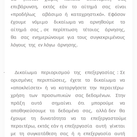
επιβάρυνση, εκτός εάν το αίτημά σας είναι
«προδήλως
αβάσιμο ή καταχρηστικό». Εφόσον
έχουμε
νόμιμο
δικαίωμα να
αρνηθούμε
το
αίτημά
σας , σε
περίπτωση
τέτοιας
άρνησης,
θα
σας
ενημερώνουμε
για
τους
συγκεκριμένους
λόγους
της
εν λόγω
άρνησης.
Δικαίωμα
περιορισμού
της
επεξεργασίας : Σε
·
ορισμένες
περιπτώσεις,
έχετε
το
δικαίωμα
να
«αποκλείσετε»
ή
να
καταργήσετε
την
περαιτέρω
χρήση
των
προσωπικών
σας δεδομένων.
Στην
πράξη
αυτό
σημαίνει
ότι
μπορούμε
να
αποθηκεύσουμε
τα
δεδομένα
σας,
αλλά δεν
θα
έχουμε
τη
δυνατότητα
να
τα
επεξεργαστούμε
περαιτέρω, εκτός εάν η επεξεργασία
αυτή
γίνεται
με
τη
συγκατάθεση
σας
ή
η
επεξεργασία
αυτή