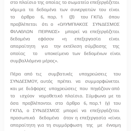
στο πλαίσιο της οποίας το σωματείο επεξεργάζεται
νόμιμα
τα
δεδομένα
των
συνεργατών
του
είναι
το
άρθρο
6, παρ. 1
(β)
του ΓΚΠΔ
όπου
προβλέπεται
ότι ο
«ΟΛΥΜΠΙΑΚΟΣ
ΣΥΝΔΕΣΜΟΣ
ΦΙΛΑΘΛΩΝ
ΠΕΙΡΑΙΩΣ»
μπορεί να επεξεργάζεται
δεδομένα
εφόσον
«η
επεξεργασία
είναι
απαραίτητη
για
την εκτέλεση σύμβασης
της
οποίας
το
υποκείμενο των δεδομένων είναι
συμβαλλόμενο μέρος».
Πέρα από τις
συμβατικές
υποχρεώσεις
του
ΣΥΝΔΕΣΜΟΥ, αυτός
πρέπει
να
συμμορφώνεται
και με
διάφορες
υποχρεώσεις
που
πηγάζουν από
το
ισχύον
νομοθετικό πλαίσιο. Σύμφωνα με τα
όσα
προβλέπονται
στο
άρθρο
6, παρ.1
(γ)
του
ΓΚΠΔ, ο ΣΥΝΔΕΣΜΟΣ μπορεί να επεξεργάζεται
προσωπικά
δεδομένα
όταν η επεξεργασία «είναι
απαραίτητη για τη συμμόρφωση
της
με
έννομη