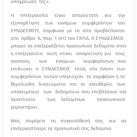
υποχρέωση
της».
Η
επεξεργασία
είναι
απαραίτητη
για
την
εξυπηρέτηση
των
εννόμων
συμφερόντων
του
ΣΥΝΔΕΣΜΟΥ,
σύμφωνα
με
τα
όσα
προβλέπονται
στο
άρθρο
6, παρ. 1 (στ) του ΓΚΠΔ. Ο ΣΥΝΔΕΣΜΟΣ
μπορεί να επεξεργάζεται προσωπικά δεδομένα όταν
η επεξεργασία
αυτή «είναι
απαραίτητη για
τους
σκοπούς
των
έννομων
συμφερόντων που
επιδιώκει
ο
ΣΥΝΔΕΣΜΟΣ
εκτός
εάν
έναντι
των
συμφερόντων
αυτών υπερισχύει
το συμφέρον ή τα
θεμελιώδη
δικαιώματα
και
οι
ελευθερίες
των
υποκειμένων
των
δεδομένων που επιβάλλουν την
προστασία
των δεδομένων
προσωπικού
χαρακτήρα».
Μας παρέχετε τη συγκατάθεσή σας για να
επεξεργαστούμε τα προσωπικά σας δεδομένα