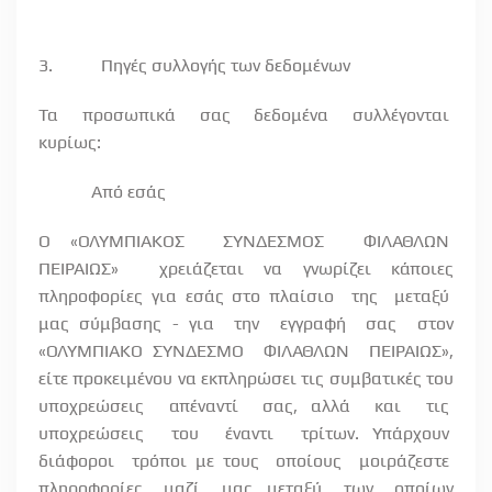
3.
Πηγές συλλογής των δεδομένων
Τα
προσωπικά
σας
δεδομένα
συλλέγονται
κυρίως:
Από εσάς
Ο «ΟΛΥΜΠΙΑΚΟΣ
ΣΥΝΔΕΣΜΟΣ
ΦΙΛΑΘΛΩΝ
ΠΕΙΡΑΙΩΣ»
χρειάζεται να γνωρίζει κάποιες
πληροφορίες για εσάς στο πλαίσιο
της
μεταξύ
μας σύμβασης - για
την
εγγραφή
σας
στον
«ΟΛΥΜΠΙΑΚΟ ΣΥΝΔΕΣΜΟ
ΦΙΛΑΘΛΩΝ
ΠΕΙΡΑΙΩΣ»,
είτε προκειμένου να εκπληρώσει τις συμβατικές του
υποχρεώσεις
απέναντί
σας, αλλά
και
τις
υποχρεώσεις
του
έναντι
τρίτων. Υπάρχουν
διάφοροι
τρόποι με τους
οποίους
μοιράζεστε
πληροφορίες
μαζί
μας, μεταξύ
των
οποίων