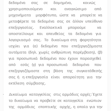
δεδομένα σας σε δομημένο,
κοινώς
χρησιμοποιούμενο
και
αναγνώσιμο
από
μηχανήματα
μορφότυπο, ώστε να
μπορείτε να
μεταφέρετε τα δεδομένα σας σε άλλον υπεύθυνο
επεξεργασίας. Εναλλακτικά μπορούμε
να
αποστείλουμε
και
απευθείας
τα
δεδομένα
για
λογαριασμό
σας.
Το
δικαίωμα στη
φορητότητα
ισχύει για (α) δεδομένα που επεξεργαζόμαστε
αυτόματα (δηλ. χωρίς ανθρώπινη παρέμβαση), (β)
για προσωπικά δεδομένα που έχουν παρασχεθεί
από
εσάς (γ) για προσωπικά
δεδομένα
που
επεξεργαζόμαστε
στη
βάση
της
συγκατάθεσής
σας ή
η επεξεργασία
είναι
απαραίτητη
για
την
εκτέλεση
σύμβασης.
Δικαίωμα
καταγγελίας
στις αρμόδιες αρχές: Έχετε
·
το δικαίωμα να προβείτε σε καταγγελία
ενώπιον
της
αρμόδιας
εποπτικής
αρχής, η οποία για την