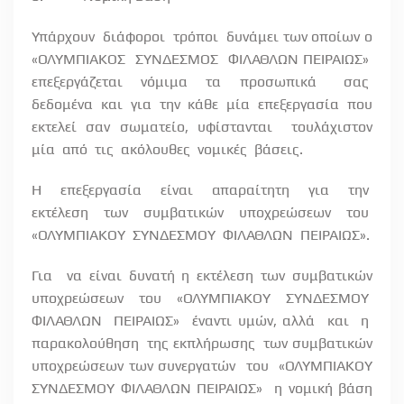
Υπάρχουν
διάφοροι
τρόποι
δυνάμει των οποίων ο
«ΟΛΥΜΠΙΑΚΟΣ
ΣΥΝΔΕΣΜΟΣ
ΦΙΛΑΘΛΩΝ ΠΕΙΡΑΙΩΣ»
επεξεργάζεται
νόμιμα
τα
προσωπικά
σας
δεδομένα
και
για
την
κάθε
μία
επεξεργασία
που
εκτελεί σαν σωματείο, υφίστανται
τουλάχιστον
μία
από
τις
ακόλουθες
νομικές
βάσεις.
Η
επεξεργασία
είναι
απαραίτητη
για
την
εκτέλεση των συμβατικών υποχρεώσεων του
«ΟΛΥΜΠΙΑΚΟΥ
ΣΥΝΔΕΣΜΟΥ
ΦΙΛΑΘΛΩΝ
ΠΕΙΡΑΙΩΣ».
Για
να είναι δυνατή η εκτέλεση των συμβατικών
υποχρεώσεων του «ΟΛΥΜΠΙΑΚΟΥ ΣΥΝΔΕΣΜΟΥ
ΦΙΛΑΘΛΩΝ
ΠΕΙΡΑΙΩΣ»
έναντι υμών, αλλά
και
η
παρακολούθηση
της εκπλήρωσης
των συμβατικών
υποχρεώσεων των συνεργατών
του
«ΟΛΥΜΠΙΑΚΟΥ
ΣΥΝΔΕΣΜΟΥ ΦΙΛΑΘΛΩΝ ΠΕΙΡΑΙΩΣ»
η νομική βάση