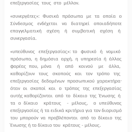
επεξεργασίας
τους
στο
μέλλον.
«συνεργάτες»: Φυσικά πρόσωπα με τα οποία ο
Σύνδεσμος ενδέχεται να διατηρεί οποιαδήποτε
επαγγελματική
σχέση
ή
συμβατική
σχέση
ή
συνεργασία.
«υπεύθυνος
επεξεργασίας»: το
φυσικό
ή
νομικό
πρόσωπο,
η
δημόσια
αρχή,
η
υπηρεσία
ή
άλλος
φορέας που, μόνα
ή
από
κοινού
με
άλλα,
καθορίζουν
τους
σκοπούς
και
τον
τρόπο
της
επεξεργασίας δεδομένων προσωπικού χαρακτήρα·
όταν οι σκοποί και ο τρόπος της επεξεργασίας
αυτής καθορίζονται
από
το
δίκαιο
της
Ένωσης
ή
τα ο δίκαιο
κράτους
- μέλους,
ο υπεύθυνος
επεξεργασίας ή τα ειδικά κριτήρια για τον διορισμό
του μπορούν να προβλέπονται από το δίκαιο της
Ένωσης ή το δίκαιο του
κράτους - μέλους.