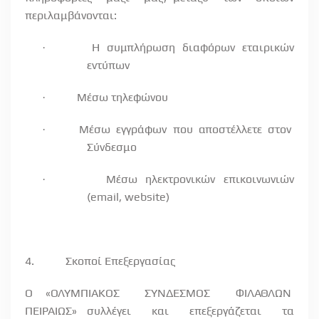
περιλαμβάνονται:
Η
συμπλήρωση
διαφόρων
εταιρικών
·
εντύπων
Μέσω τηλεφώνου
·
Μέσω
εγγράφων
που
αποστέλλετε
στον
·
Σύνδεσμο
Μέσω
ηλεκτρονικών
επικοινωνιών
·
(
email
,
website
)
4.
Σκοποί Επεξεργασίας
Ο «ΟΛΥΜΠΙΑΚΟΣ
ΣΥΝΔΕΣΜΟΣ
ΦΙΛΑΘΛΩΝ
ΠΕΙΡΑΙΩΣ» συλλέγει
και
επεξεργάζεται
τα