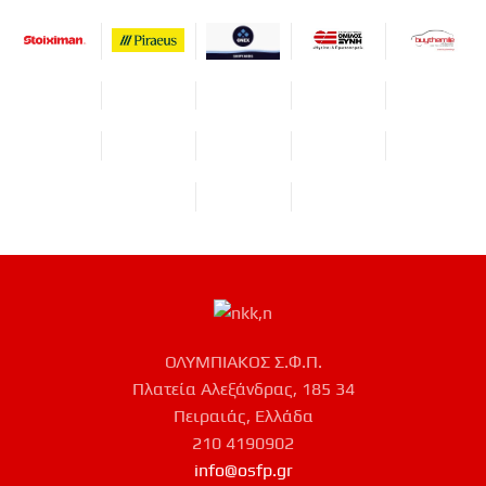
ΟΛΥΜΠΙΑΚΟΣ Σ.Φ.Π.
Πλατεία Αλεξάνδρας, 185 34
Πειραιάς, Ελλάδα
210 4190902
info@osfp.gr