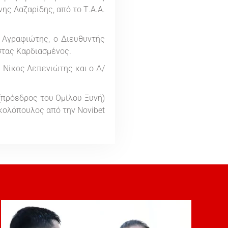
ης Λαζαρίδης, από το Τ.Α.Α.
 Αγραφιώτης, ο Διευθυντής
στας Καρδιασμένος.
 Νίκος Λεπενιώτης και ο Δ/
(πρόεδρος του Ομίλου Ξυνή)
ικολόπουλος από την Novibet