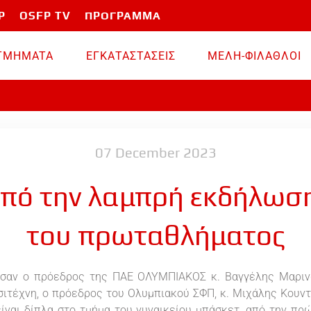
P
OSFP TV
ΠΡΟΓΡΑΜΜΑ
TMHMATA
ΕΓΚΑΤΑΣΤΑΣΕΙΣ
ΜΕΛΗ-ΦΙΛΑΘΛΟΙ
07 December 2023
 από την λαμπρή εκδήλωσ
του πρωταθλήματος
σαν ο πρόεδρος της ΠΑΕ ΟΛΥΜΠΙΑΚΟΣ κ. Βαγγέλης Μαρινάκ
σιτέχνη, ο πρόεδρος του Ολυμπιακού ΣΦΠ, κ. Μιχάλης Κουντ
είναι δίπλα στο τμήμα του γυναικείου μπάσκετ, από την πρ