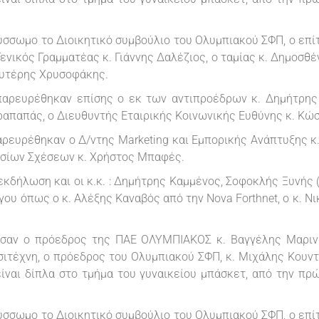
σσωμο το Διοικητικό συμβούλιο του Ολυμπιακού ΣΦΠ, ο επί
νικός Γραμματέας κ. Γιάννης Δαλέζιος, ο ταμίας κ. Δημοσθέν
ευτέρης Χρυσοφάκης.
αρευρέθηκαν επίσης ο εκ των αντιπροέδρων κ. Δημήτρης
ραπαπάς, ο Διευθυντής Εταιρικής Κοινωνικής Ευθύνης κ. Κώ
ρευρέθηκαν ο Δ/ντης Marketing και Εμπορικής Ανάπτυξης κ.
οσίων Σχέσεων κ. Χρήστος Μπαφές.
κδήλωση και οι κ.κ. : Δημήτρης Καμμένος, Σοφοκλής Ξυνής 
γου όπως ο κ. Αλέξης Καναβός από την Nova Forthnet, ο κ. Ν
σαν ο πρόεδρος της ΠΑΕ ΟΛΥΜΠΙΑΚΟΣ κ. Βαγγέλης Μαρινάκ
σιτέχνη, ο πρόεδρος του Ολυμπιακού ΣΦΠ, κ. Μιχάλης Κουντ
είναι δίπλα στο τμήμα του γυναικείου μπάσκετ, από την πρ
σσωμο το Διοικητικό συμβούλιο του Ολυμπιακού ΣΦΠ, ο επί