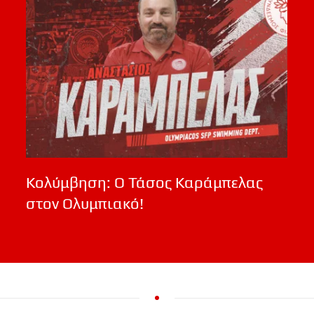
Κολύμβηση: Ο Τάσος Καράμπελας
στον Ολυμπιακό!