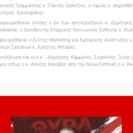
νικός Γραμματέας κ. Γιάννης Δαλέζιος, ο ταμίας κ. Δημοσθέν
ευτέρης Χρυσοφάκης.
αρευρέθηκαν επίσης ο εκ των αντιπροέδρων κ. Δημήτρης
ραπαπάς, ο Διευθυντής Εταιρικής Κοινωνικής Ευθύνης κ. Κώ
ρευρέθηκαν ο Δ/ντης Marketing και Εμπορικής Ανάπτυξης κ.
οσίων Σχέσεων κ. Χρήστος Μπαφές.
κδήλωση και οι κ.κ. : Δημήτρης Καμμένος, Σοφοκλής Ξυνής 
γου όπως ο κ. Αλέξης Καναβός από την Nova Forthnet, ο κ. Ν